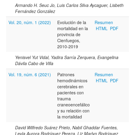
Armando H. Seuc Jo, Luis Carlos Silva Aycaguer, Lisbeth
Fernández González
Vol. 20, núm. 1 (2022)
Evolución de la
Resumen
mortalidad en la
HTML
PDF
provincia de
Cienfuegos,
2010-2019
Yenisvel Yut Vidal, Yadira Sarría Zerquera, Evangelina
Dávila Cabo de Villa
Vol. 19, núm. 6 (2021)
Patrones
Resumen
hemodinámicos
HTML
PDF
cerebrales en
pacientes con
trauma
craneoencefálico
y su relación con
la mortalidad
David Wilfredo Suárez Prieto, Nabil Ghaddar Fuentes,
Leyla Aurora Rodríguez Pereza, Liz Marlyn Rodríguez