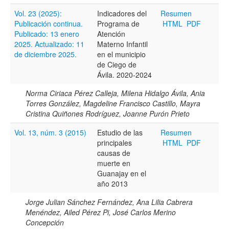
Vol. 23 (2025):
Indicadores del
Resumen
Publicación continua.
Programa de
HTML
PDF
Hasta
Publicado: 13 enero
Atención
2025. Actualizado: 11
Materno Infantil
de diciembre 2025.
en el municipio
de Ciego de
Ávila. 2020-2024
Norma Ciriaca Pérez Calleja, Milena Hidalgo Ávila, Ania
Términos de indexación
Torres González, Magdeline Francisco Castillo, Mayra
Cristina Quiñones Rodríguez, Joanne Purón Prieto
Disciplinas
Vol. 13, núm. 3 (2015)
Estudio de las
Resumen
principales
HTML
PDF
causas de
Tipo (método/enfoque)
muerte en
Guanajay en el
año 2013
Cobertura
Jorge Julian Sánchez Fernández, Ana Lilia Cabrera
Menéndez, Ailed Pérez Pi, José Carlos Merino
Concepción