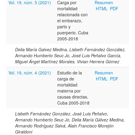
Vol. 19, núm. 5 (2021)
Carga por
Resumen
mortalidad
HTML
PDF
Título
relacionada con
el embarazo,
parto y
puerperio. Cuba
Resumen
2005-2018
Delia María Galvez Medina, Lisbeth Fernández González,
Armando Humberto Seuc Jo, José Luis Peñalvo García,
Texto completo
Miguel Ángel Martínez Morales, Vivian Herrera Gómez
Vol. 19, núm. 4 (2021)
Estudio de la
Resumen
carga de
HTML
PDF
Archivo(s) adicional(es)
mortalidad
materna por
causas directas.
Cuba 2005-2018
Fecha
De
Lisbeth Fernández González, José Luis Peñalvo,
Armando Humberto Seuc Jo, Delia María Gálvez Medina,
Armando Rodríguez Salvá, Alain Francisco Morejón
Giraldoni