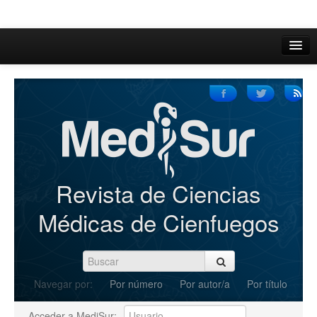
Inicio
Acerca de
Iniciar sesión
Registrarse
Buscar
Revista de Ciencias
Actual
Médicas de Cienfuegos
Archivos
C.Redacción
Navegar por:
Por número
Por autor/a
Por título
Enviar Artículos
Acceder a MediSur: