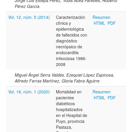
Jorge Luis Estepa Pérez, Yudis Acea Paredes, Roberto
Pérez García
Vol. 12, núm. 5 (2014)
Caracterización
Resumen
clínica y
HTML
PDF
epidemiológica
de fallecidos con
diagnóstico
necrópsico de
endocarditis
infecciosa 1986-
2008
Miguel Ángel Serra Valdés, Ezequiel López Espinosa,
Alfredo Ferras Martínez, Gloria Fabra Aguirre
Vol. 18, núm. 1 (2020)
Mortalidad en
Resumen
pacientes
HTML
PDF
diabéticos
hospitalizados
en el Hospital de
Puyo, provincia
Pastaza,