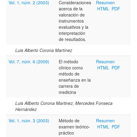
Vol. 1, núm. 2 (2003)
Consideraciones
Resumen
acerca de la
HTML
PDF
Título
valoración de
instrumentos
evaluativos y la
interpretación
Resumen
de resultados.
Luis Alberto Corona Martínez
Texto completo
Vol. 7, núm. 6 (2009)
El método
Resumen
clínico como
HTML
PDF
método de
enseñanza en la
Archivo(s) adicional(es)
carrera de
medicina
Luis Allberto Corona Martinez, Mercedes Fonseca
Fecha
Hernández
De
Vol. 1, núm. 3 (2003)
Método de
Resumen
examen teórico-
HTML
PDF
práctico