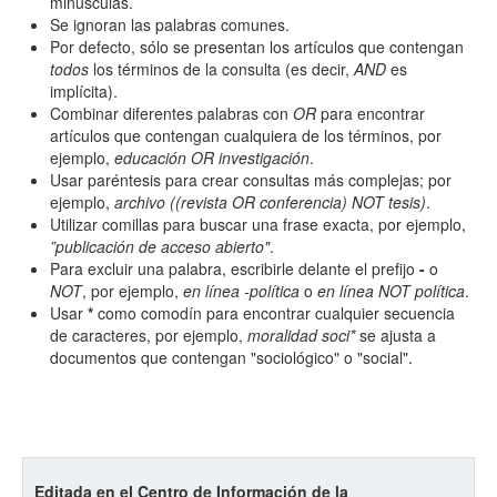
minúsculas.
Todos los camps término del índice
Se ignoran las palabras comunes.
Por defecto, sólo se presentan los artículos que contengan
todos
los términos de la consulta (es decir,
AND
es
implícita).
Combinar diferentes palabras con
OR
para encontrar
artículos que contengan cualquiera de los términos, por
ejemplo,
educación OR investigación
.
Usar paréntesis para crear consultas más complejas; por
ejemplo,
archivo ((revista OR conferencia) NOT tesis)
.
Utilizar comillas para buscar una frase exacta, por ejemplo,
”publicación de acceso abierto"
.
Para excluir una palabra, escribirle delante el prefijo
-
o
NOT
, por ejemplo,
en línea -política
o
en línea NOT política
.
Usar
*
como comodín para encontrar cualquier secuencia
de caracteres, por ejemplo,
moralidad soci*
se ajusta a
documentos que contengan "sociológico" o "social".
Editada en el Centro de Información de la