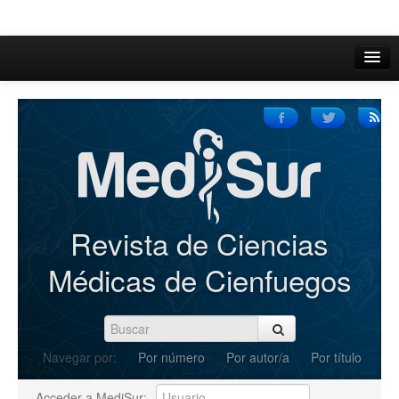
Inicio
Acerca de
Iniciar sesión
Registrarse
Buscar
Revista de Ciencias
Actual
Médicas de Cienfuegos
Archivos
C.Redacción
Navegar por:
Por número
Por autor/a
Por título
Enviar Artículos
Acceder a MediSur: