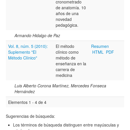
cronometrado
de anatomía. 10
años de una
Hasta
novedad
pedagógica.
Armando Hidalgo de Paz
Vol. 8, núm. 5 (2010):
El método
Resumen
Suplemento "El
clínico como
HTML
PDF
Términos de indexación
Método Clínico"
método de
enseñanza en la
Disciplinas
carrera de
medicina
Luis Alberto Corona Martínez, Mercedes Fonseca
Tipo (método/enfoque)
Hernández
Elementos 1 - 4 de 4
Cobertura
Sugerencias de búsqueda:
Los términos de búsqueda distinguen entre mayúsculas y