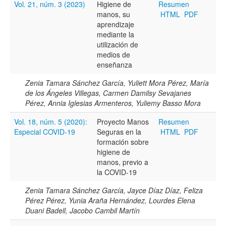
Vol. 21, núm. 3 (2023)
Higiene de
Resumen
manos, su
HTML
PDF
Título
aprendizaje
mediante la
utilización de
medios de
Resumen
enseñanza
Zenia Tamara Sánchez García, Yuliett Mora Pérez, María
de los Ángeles Villegas, Carmen Damilsy Sevajanes
Texto completo
Pérez, Annia Iglesias Armenteros, Yuliemy Basso Mora
Vol. 18, núm. 5 (2020):
Proyecto Manos
Resumen
Especial COVID-19
Seguras en la
HTML
PDF
Archivo(s) adicional(es)
formación sobre
higiene de
manos, previo a
la COVID-19
Fecha
De
Zenia Tamara Sánchez García, Jayce Díaz Díaz, Feliza
Pérez Pérez, Yunia Araña Hernández, Lourdes Elena
Duani Badell, Jacobo Cambil Martín