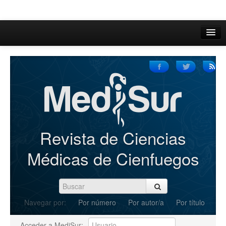
Inicio
Acerca de
Iniciar sesión
Registrarse
Buscar
Revista de Ciencias
Actual
Médicas de Cienfuegos
Archivos
C.Redacción
Navegar por:
Por número
Por autor/a
Por título
Enviar Artículos
Acceder a MediSur: