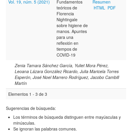
Vol. 19, núm. 5 (2021)
Fundamentos
Resumen
teóricos de
HTML
PDF
Florencia
Hasta
Nightingale
sobre higiene de
manos. Apuntes
para una
reflexión en
tiempos de
COVID-19
Términos de indexación
Zenia Tamara Sánchez García, Yuliet Mora Pérez,
Disciplinas
Leoana Lázara González Ricardo, Julia Maricela Torres
Esperón, José Noel Marrero Rodríguez, Jacobo Cambill
Martín
Tipo (método/enfoque)
Elementos 1 - 3 de 3
Sugerencias de búsqueda:
Cobertura
Los términos de búsqueda distinguen entre mayúsculas y
minúsculas.
Se ignoran las palabras comunes.