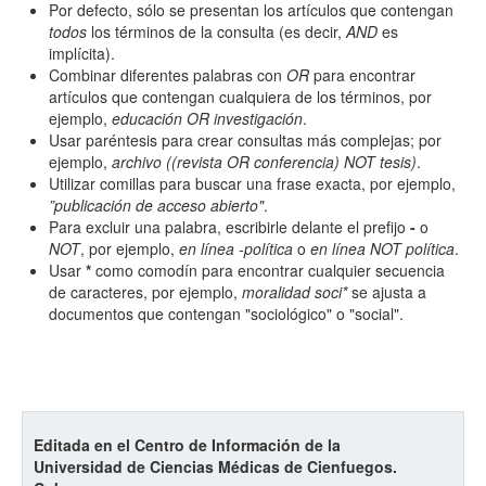
Todos los camps término del índice
Por defecto, sólo se presentan los artículos que contengan
todos
los términos de la consulta (es decir,
AND
es
implícita).
Combinar diferentes palabras con
OR
para encontrar
artículos que contengan cualquiera de los términos, por
ejemplo,
educación OR investigación
.
Usar paréntesis para crear consultas más complejas; por
ejemplo,
archivo ((revista OR conferencia) NOT tesis)
.
Utilizar comillas para buscar una frase exacta, por ejemplo,
”publicación de acceso abierto"
.
Para excluir una palabra, escribirle delante el prefijo
-
o
NOT
, por ejemplo,
en línea -política
o
en línea NOT política
.
Usar
*
como comodín para encontrar cualquier secuencia
de caracteres, por ejemplo,
moralidad soci*
se ajusta a
documentos que contengan "sociológico" o "social".
Editada en el Centro de Información de la
Universidad de Ciencias Médicas de Cienfuegos.