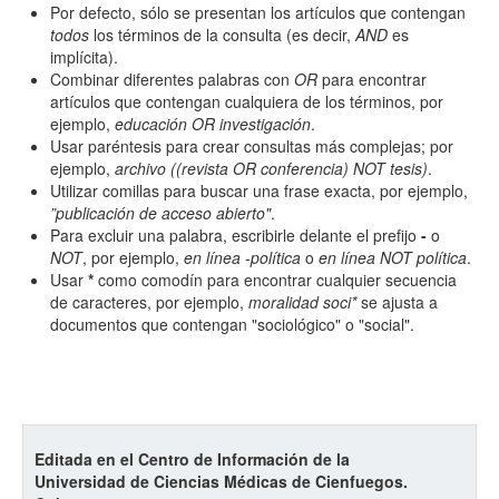
Por defecto, sólo se presentan los artículos que contengan
todos
los términos de la consulta (es decir,
AND
es
implícita).
Hasta
Combinar diferentes palabras con
OR
para encontrar
artículos que contengan cualquiera de los términos, por
ejemplo,
educación OR investigación
.
Usar paréntesis para crear consultas más complejas; por
ejemplo,
archivo ((revista OR conferencia) NOT tesis)
.
Utilizar comillas para buscar una frase exacta, por ejemplo,
”publicación de acceso abierto"
.
Términos de indexación
Para excluir una palabra, escribirle delante el prefijo
-
o
Disciplinas
NOT
, por ejemplo,
en línea -política
o
en línea NOT política
.
Usar
*
como comodín para encontrar cualquier secuencia
de caracteres, por ejemplo,
moralidad soci*
se ajusta a
documentos que contengan "sociológico" o "social".
Tipo (método/enfoque)
Cobertura
Editada en el Centro de Información de la
Universidad de Ciencias Médicas de Cienfuegos.