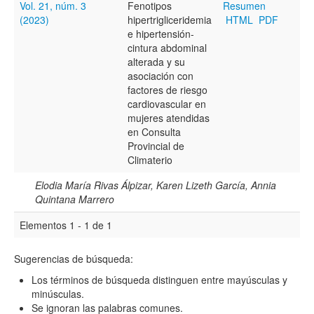
Vol. 21, núm. 3
Fenotipos
Resumen
(2023)
hipertrigliceridemia
HTML
PDF
Título
e hipertensión-
cintura abdominal
alterada y su
asociación con
Resumen
factores de riesgo
cardiovascular en
mujeres atendidas
en Consulta
Texto completo
Provincial de
Climaterio
Elodia María Rivas Álpizar, Karen Lizeth García, Annia
Archivo(s) adicional(es)
Quintana Marrero
Elementos 1 - 1 de 1
Fecha
Sugerencias de búsqueda:
De
Los términos de búsqueda distinguen entre mayúsculas y
minúsculas.
Se ignoran las palabras comunes.