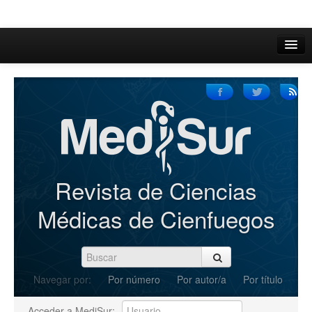
Inicio
Acerca de
Iniciar sesión
Registrarse
Buscar
Revista de Ciencias
Actual
Médicas de Cienfuegos
Archivos
C.Redacción
Navegar por:
Por número
Por autor/a
Por título
Enviar Artículos
Acceder a MediSur: