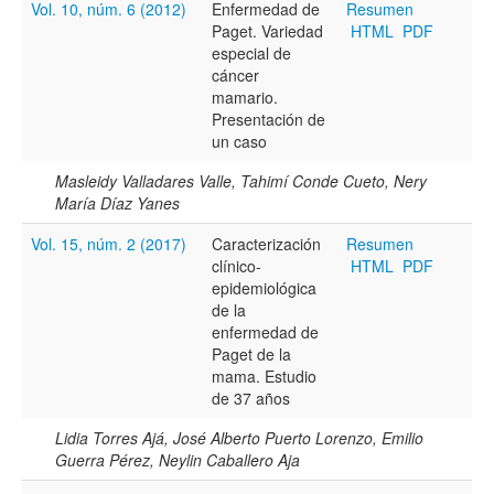
Vol. 10, núm. 6 (2012)
Enfermedad de
Resumen
Paget. Variedad
HTML
PDF
Título
especial de
cáncer
mamario.
Presentación de
Resumen
un caso
Masleidy Valladares Valle, Tahimí Conde Cueto, Nery
María Díaz Yanes
Texto completo
Vol. 15, núm. 2 (2017)
Caracterización
Resumen
clínico-
HTML
PDF
epidemiológica
Archivo(s) adicional(es)
de la
enfermedad de
Paget de la
mama. Estudio
Fecha
de 37 años
De
Lidia Torres Ajá, José Alberto Puerto Lorenzo, Emilio
Guerra Pérez, Neylin Caballero Aja