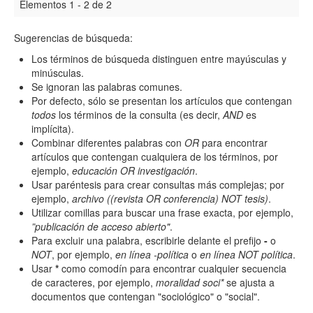
Elementos 1 - 2 de 2
Sugerencias de búsqueda:
Hasta
Los términos de búsqueda distinguen entre mayúsculas y
minúsculas.
Se ignoran las palabras comunes.
Por defecto, sólo se presentan los artículos que contengan
todos
los términos de la consulta (es decir,
AND
es
implícita).
Términos de indexación
Combinar diferentes palabras con
OR
para encontrar
artículos que contengan cualquiera de los términos, por
Disciplinas
ejemplo,
educación OR investigación
.
Usar paréntesis para crear consultas más complejas; por
ejemplo,
archivo ((revista OR conferencia) NOT tesis)
.
Tipo (método/enfoque)
Utilizar comillas para buscar una frase exacta, por ejemplo,
”publicación de acceso abierto"
.
Para excluir una palabra, escribirle delante el prefijo
-
o
NOT
, por ejemplo,
en línea -política
o
en línea NOT política
.
Cobertura
Usar
*
como comodín para encontrar cualquier secuencia
de caracteres, por ejemplo,
moralidad soci*
se ajusta a
documentos que contengan "sociológico" o "social".