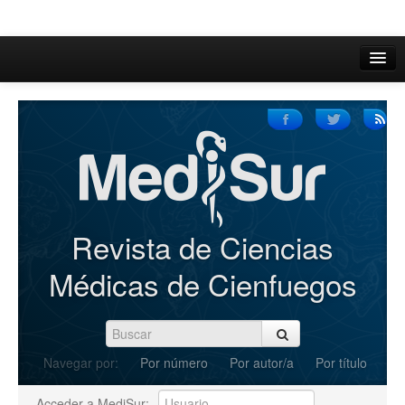
Inicio
Acerca de
Iniciar sesión
Registrarse
Buscar
Revista de Ciencias
Actual
Médicas de Cienfuegos
Archivos
C.Redacción
Navegar por:
Por número
Por autor/a
Por título
Enviar Artículos
Acceder a MediSur: