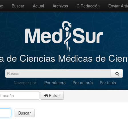
se
Buscar
Actual
Archivos
C.Redacción
Enviar Artí
a de Ciencias Médicas de Cie
Navegar por:
Por número
Por autor/a
Por título
Entrar