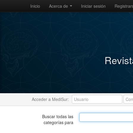
Inicio
Acerca de
Iniciar sesión
Registrar
Revist
Acceder a MediSur:
Buscar todas las
categorías para