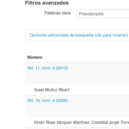
Filtros avanzados
Palabras clave
Opciones adicionales de búsqueda (clic para mostrar)
Buscar categorías
Número
Autores/as
Vol. 11, núm. 6 (2013)
Título
Resumen
Yuset Muñoz Ricart
Vol. 18, núm. 4 (2020)
Texto completo
Archivo(s) adicional(es)
Vivian Rosa Vázquez Martínez, Cristóbal Jorge Tor