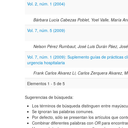
Fecha
Vol. 2, núm. 1 (2004)
De
Bárbara Lucía Cabezas Poblet, Yoel Valle, María A
Hasta
Vol. 7, núm. 5 (2009)
Términos de indexación
Nelson Pérez Rumbaut, José Luis Durán Páez, Jos
Disciplinas
Vol. 7, núm. 1 (2009): Suplemento guías de prácticas cl
urgencia hospitalaria
Tipo (método/enfoque)
Frank Carlos Alvarez Li, Carlos Zerquera Alvarez, 
Cobertura
Elementos 1 - 5 de 5
Todos los camps término
Sugerencias de búsqueda:
del índice
Los términos de búsqueda distinguen entre mayúscu
Se ignoran las palabras comunes.
Por defecto, sólo se presentan los artículos que co
Combinar diferentes palabras con
OR
para encontrar