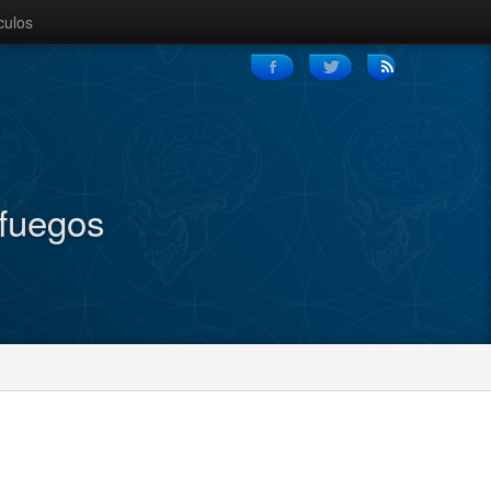
culos
nfuegos