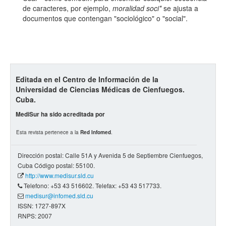
Todos los camps término del índice
de caracteres, por ejemplo,
moralidad soci*
se ajusta a
documentos que contengan "sociológico" o "social".
Editada en el Centro de Información de la
Universidad de Ciencias Médicas de Cienfuegos.
Cuba.
MediSur ha sido acreditada por
Esta revista pertenece a la
Red Infomed
.
Dirección postal: Calle 51A y Avenida 5 de Septiembre Cienfuegos,
Cuba Código postal: 55100.
http://www.medisur.sld.cu
Telefono: +53 43 516602. Telefax: +53 43 517733.
medisur@infomed.sld.cu
ISSN: 1727-897X
RNPS: 2007