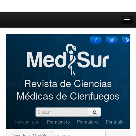
Inicio
Acerca de
Iniciar sesión
Registrarse
Buscar
Revista de Ciencias
Actual
Médicas de Cienfuegos
Archivos
C.Redacción
Navegar por:
Por número
Por autor/a
Por título
Enviar Artículos
Acceder a MediSur: