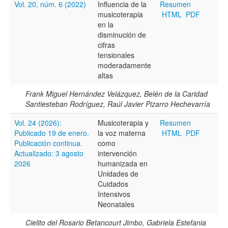
Vol. 20, núm. 6 (2022)
Influencia de la
Resumen
musicoterapia
HTML
PDF
Título
en la
disminución de
cifras
tensionales
Resumen
moderadamente
altas
Frank Miguel Hernández Velázquez, Belén de la Caridad
Texto completo
Santiesteban Rodríguez, Raúl Javier Pizarro Hechevarría
Vol. 24 (2026):
Musicoterapia y
Resumen
Publicado 19 de enero.
la voz materna
HTML
PDF
Archivo(s) adicional(es)
Publicación continua.
como
Actualizado: 3 agosto
intervención
2026
humanizada en
Unidades de
Fecha
Cuidados
De
Intensivos
Neonatales
Cielito del Rosario Betancourt Jimbo, Gabriela Estefania