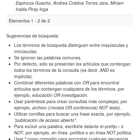
Espinoza Guacho, Andrea Cristina Torres Jara, Miriam
Iralda Piray Inga
Hasta
Elementos 1 - 2 de 2
Sugerencias de búsqueda:
Los términos de búsqueda distinguen entre mayúsculas y
minúsculas.
Se ignoran las palabras comunes.
Términos de indexación
Por defecto, sólo se presentan los artículos que contengan
todos
los términos de la consulta (es decir,
AND
es
Disciplinas
implícita).
Combinar diferentes palabras con
OR
para encontrar
artículos que contengan cualquiera de los términos, por
Tipo (método/enfoque)
ejemplo,
educación OR investigación
.
Usar paréntesis para crear consultas más complejas; por
ejemplo,
archivo ((revista OR conferencia) NOT tesis)
.
Utilizar comillas para buscar una frase exacta, por ejemplo,
Cobertura
”publicación de acceso abierto"
.
Para excluir una palabra, escribirle delante el prefijo
-
o
NOT
, por ejemplo,
en línea -política
o
en línea NOT política
.
Usar
*
como comodín para encontrar cualquier secuencia