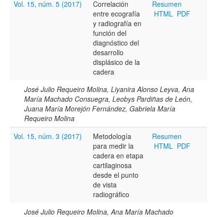
Vol. 15, núm. 5 (2017)
Correlación
Resumen
entre ecografía
HTML
PDF
Título
y radiografía en
función del
diagnóstico del
desarrollo
Resumen
displásico de la
cadera
José Julio Requeiro Molina, Liyanira Alonso Leyva, Ana
Texto completo
María Machado Consuegra, Leobys Pardiñas de León,
Juana María Morejón Fernández, Gabriela María
Requeiro Molina
Archivo(s) adicional(es)
Vol. 15, núm. 3 (2017)
Metodología
Resumen
para medir la
HTML
PDF
cadera en etapa
cartilaginosa
Fecha
desde el punto
De
de vista
radiográfico
José Julio Requeiro Molina, Ana María Machado