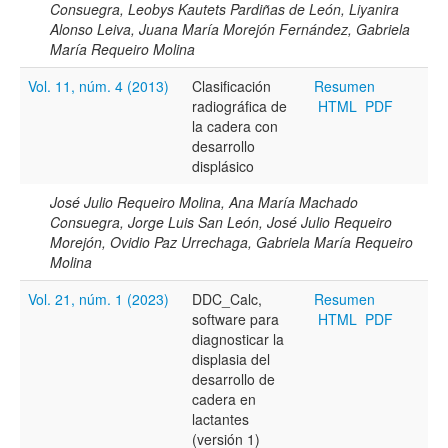
Consuegra, Leobys Kautets Pardiñas de León, Liyanira
Alonso Leiva, Juana María Morejón Fernández, Gabriela
María Requeiro Molina
Hasta
Vol. 11, núm. 4 (2013)
Clasificación
Resumen
radiográfica de
HTML
PDF
la cadera con
desarrollo
displásico
Términos de indexación
José Julio Requeiro Molina, Ana María Machado
Consuegra, Jorge Luis San León, José Julio Requeiro
Disciplinas
Morejón, Ovidio Paz Urrechaga, Gabriela María Requeiro
Molina
Vol. 21, núm. 1 (2023)
DDC_Calc,
Resumen
Tipo (método/enfoque)
software para
HTML
PDF
diagnosticar la
displasia del
Cobertura
desarrollo de
cadera en
lactantes
(versión 1)