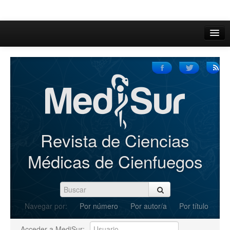
Inicio
Acerca de
Iniciar sesión
Registrarse
Buscar
Revista de Ciencias
Actual
Médicas de Cienfuegos
Archivos
C.Redacción
Navegar por:
Por número
Por autor/a
Por título
Enviar Artículos
Acceder a MediSur: