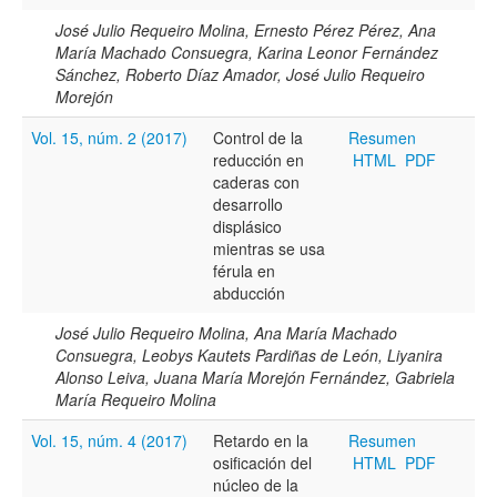
Todos los camps término del índice
José Julio Requeiro Molina, Ernesto Pérez Pérez, Ana
María Machado Consuegra, Karina Leonor Fernández
Sánchez, Roberto Díaz Amador, José Julio Requeiro
Morejón
Vol. 15, núm. 2 (2017)
Control de la
Resumen
reducción en
HTML
PDF
caderas con
desarrollo
displásico
mientras se usa
férula en
abducción
José Julio Requeiro Molina, Ana María Machado
Consuegra, Leobys Kautets Pardiñas de León, Liyanira
Alonso Leiva, Juana María Morejón Fernández, Gabriela
María Requeiro Molina
Vol. 15, núm. 4 (2017)
Retardo en la
Resumen
osificación del
HTML
PDF
núcleo de la