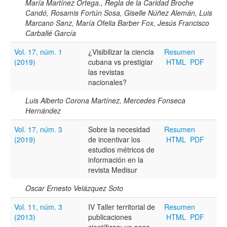
María Martínez Ortega., Regla de la Caridad Broche
Candó, Rosamis Fortún Sosa, Giselle Núñez Alemán, Luis
Marcano Sanz, María Ofelia Barber Fox, Jesús Francisco
Carballé García
Vol. 17, núm. 1
¿Visibilizar la ciencia
Resumen
(2019)
cubana vs prestigiar
HTML
PDF
las revistas
nacionales?
Luis Alberto Corona Martínez, Mercedes Fonseca
Hernández
Vol. 17, núm. 3
Sobre la necesidad
Resumen
(2019)
de incentivar los
HTML
PDF
estudios métricos de
información en la
revista Medisur
Oscar Ernesto Velázquez Soto
Vol. 11, núm. 3
IV Taller territorial de
Resumen
(2013)
publicaciones
HTML
PDF
científicas: un paso