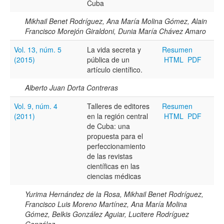
Cuba
Mikhail Benet Rodríguez, Ana María Molina Gómez, Alain
Francisco Morejón Giraldoni, Dunia María Chávez Amaro
Hasta
Vol. 13, núm. 5
La vida secreta y
Resumen
(2015)
pública de un
HTML
PDF
artículo científico.
Alberto Juan Dorta Contreras
Términos de indexación
Vol. 9, núm. 4
Talleres de editores
Resumen
Disciplinas
(2011)
en la región central
HTML
PDF
de Cuba: una
propuesta para el
perfeccionamiento
Tipo (método/enfoque)
de las revistas
científicas en las
ciencias médicas
Cobertura
Yurima Hernández de la Rosa, Mikhail Benet Rodríguez,
Francisco Luis Moreno Martínez, Ana María Molina
Gómez, Belkis González Aguiar, Lucitere Rodríguez
González