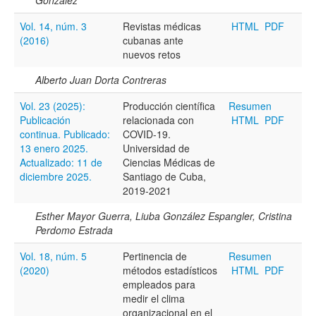
Todos los camps término del índice
Vol. 14, núm. 3
Revistas médicas
HTML
PDF
(2016)
cubanas ante
nuevos retos
Alberto Juan Dorta Contreras
Vol. 23 (2025):
Producción científica
Resumen
Publicación
relacionada con
HTML
PDF
continua. Publicado:
COVID-19.
13 enero 2025.
Universidad de
Actualizado: 11 de
Ciencias Médicas de
diciembre 2025.
Santiago de Cuba,
2019-2021
Esther Mayor Guerra, Liuba González Espangler, Cristina
Perdomo Estrada
Vol. 18, núm. 5
Pertinencia de
Resumen
(2020)
métodos estadísticos
HTML
PDF
empleados para
medir el clima
organizacional en el