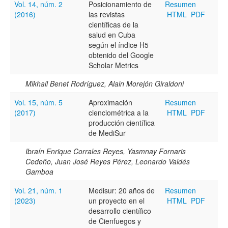
Vol. 14, núm. 2
Posicionamiento de
Resumen
(2016)
las revistas
HTML
PDF
Título
científicas de la
salud en Cuba
según el índice H5
obtenido del Google
Resumen
Scholar Metrics
Mikhail Benet Rodríguez, Alain Morejón Giraldoni
Texto completo
Vol. 15, núm. 5
Aproximación
Resumen
(2017)
cienciométrica a la
HTML
PDF
producción científica
de MediSur
Archivo(s) adicional(es)
Ibraín Enrique Corrales Reyes, Yasmnay Fornaris
Cedeño, Juan José Reyes Pérez, Leonardo Valdés
Gamboa
Fecha
Vol. 21, núm. 1
Medisur: 20 años de
Resumen
De
(2023)
un proyecto en el
HTML
PDF
desarrollo científico
de Cienfuegos y