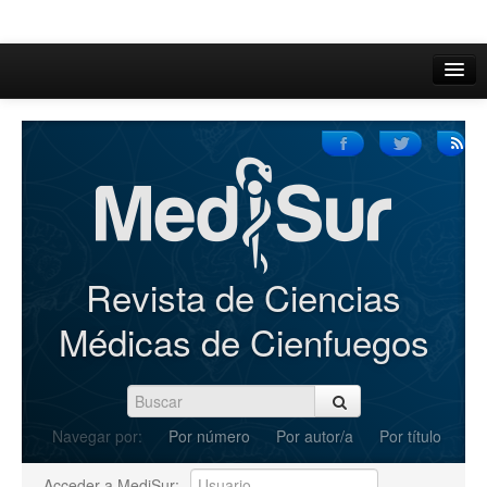
Inicio
Acerca de
Iniciar sesión
Registrarse
Buscar
Revista de Ciencias
Actual
Médicas de Cienfuegos
Archivos
C.Redacción
Navegar por:
Por número
Por autor/a
Por título
Enviar Artículos
Acceder a MediSur: