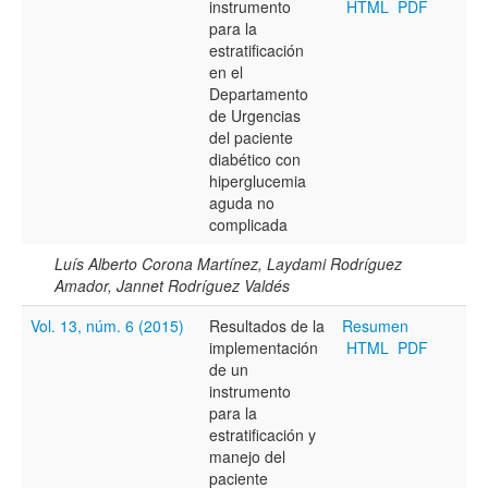
instrumento
HTML
PDF
para la
estratificación
Hasta
en el
Departamento
de Urgencias
del paciente
diabético con
hiperglucemia
aguda no
Términos de indexación
complicada
Disciplinas
Luís Alberto Corona Martínez, Laydami Rodríguez
Amador, Jannet Rodríguez Valdés
Vol. 13, núm. 6 (2015)
Resultados de la
Resumen
Tipo (método/enfoque)
implementación
HTML
PDF
de un
instrumento
Cobertura
para la
estratificación y
manejo del
paciente