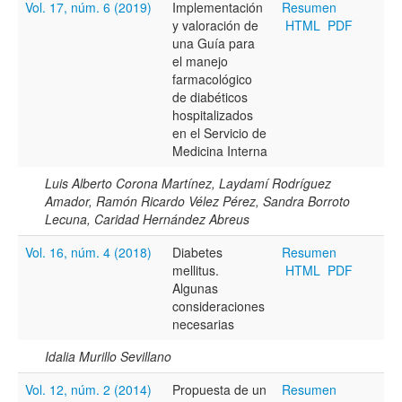
Vol. 17, núm. 6 (2019)
Implementación
Resumen
y valoración de
HTML
PDF
Título
una Guía para
el manejo
farmacológico
de diabéticos
Resumen
hospitalizados
en el Servicio de
Medicina Interna
Texto completo
Luis Alberto Corona Martínez, Laydamí Rodríguez
Amador, Ramón Ricardo Vélez Pérez, Sandra Borroto
Lecuna, Caridad Hernández Abreus
Archivo(s) adicional(es)
Vol. 16, núm. 4 (2018)
Diabetes
Resumen
mellitus.
HTML
PDF
Algunas
consideraciones
Fecha
necesarias
De
Idalia Murillo Sevillano
Vol. 12, núm. 2 (2014)
Propuesta de un
Resumen