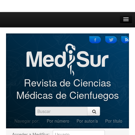
Inicio
Acerca de
Iniciar sesión
Registrarse
Buscar
Revista de Ciencias
Actual
Médicas de Cienfuegos
Archivos
C.Redacción
Navegar por:
Por número
Por autor/a
Por título
Enviar Artículos
Acceder a MediSur: