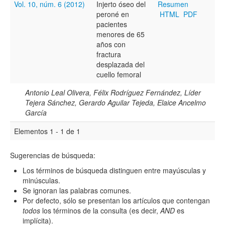
Vol. 10, núm. 6 (2012)
Injerto óseo del
Resumen
peroné en
HTML
PDF
Título
pacientes
menores de 65
años con
fractura
Resumen
desplazada del
cuello femoral
Antonio Leal Olivera, Félix Rodríguez Fernández, Líder
Texto completo
Tejera Sánchez, Gerardo Aguilar Tejeda, Elaice Ancelmo
García
Elementos 1 - 1 de 1
Archivo(s) adicional(es)
Sugerencias de búsqueda:
Los términos de búsqueda distinguen entre mayúsculas y
Fecha
minúsculas.
De
Se ignoran las palabras comunes.
Por defecto, sólo se presentan los artículos que contengan
todos
los términos de la consulta (es decir,
AND
es
implícita).