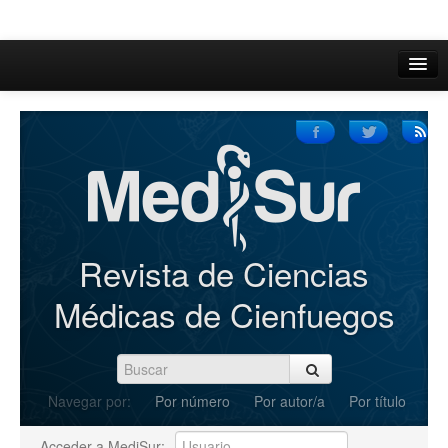
Inicio
Acerca de
Iniciar sesión
Registrarse
Buscar
Revista de Ciencias
Actual
Médicas de Cienfuegos
Archivos
C.Redacción
Navegar por:
Por número
Por autor/a
Por título
Enviar Artículos
Acceder a MediSur: