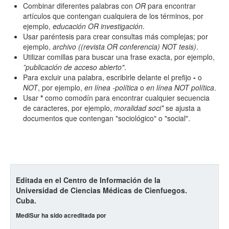
Combinar diferentes palabras con
OR
para encontrar
artículos que contengan cualquiera de los términos, por
ejemplo,
educación OR investigación
.
Hasta
Usar paréntesis para crear consultas más complejas; por
ejemplo,
archivo ((revista OR conferencia) NOT tesis)
.
Utilizar comillas para buscar una frase exacta, por ejemplo,
”publicación de acceso abierto"
.
Para excluir una palabra, escribirle delante el prefijo
-
o
NOT
, por ejemplo,
en línea -política
o
en línea NOT política
.
Usar
*
como comodín para encontrar cualquier secuencia
Términos de indexación
de caracteres, por ejemplo,
moralidad soci*
se ajusta a
Disciplinas
documentos que contengan "sociológico" o "social".
Tipo (método/enfoque)
Editada en el Centro de Información de la
Universidad de Ciencias Médicas de Cienfuegos.
Cobertura
Cuba.
MediSur ha sido acreditada por