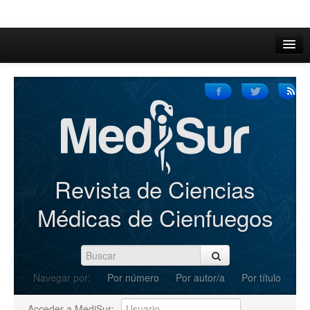
Inicio
Acerca de
Iniciar sesión
Registrarse
Buscar
Revista de Ciencias
Actual
Médicas de Cienfuegos
Archivos
C.Redacción
Navegar por:
Por número
Por autor/a
Por título
Enviar Artículos
Acceder a MediSur: