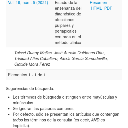
Vol. 19, núm. 5 (2021)
Estado de la
Resumen
enseñanza del
HTML
PDF
Título
diagnóstico de
afecciones
pulpares y
periapicales
Resumen
centrada en el
método clínico
Taissé Duany Mejias, José Aurelio Quiñones Díaz,
Texto completo
Trinidad Atiés Caballero, Alexis García Somodevilla,
Clotilde Mora Pérez
Elementos 1 - 1 de 1
Archivo(s) adicional(es)
Sugerencias de búsqueda:
Los términos de búsqueda distinguen entre mayúsculas y
Fecha
minúsculas.
De
Se ignoran las palabras comunes.
Por defecto, sólo se presentan los artículos que contengan
todos
los términos de la consulta (es decir,
AND
es
implícita).