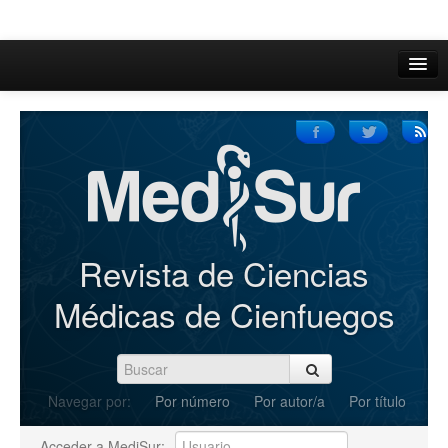
Inicio
Acerca de
Iniciar sesión
Registrarse
Buscar
Revista de Ciencias
Actual
Médicas de Cienfuegos
Archivos
C.Redacción
Navegar por:
Por número
Por autor/a
Por título
Enviar Artículos
Acceder a MediSur: