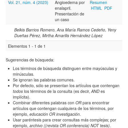
Vol. 21, núm. 4 (2023)
Angioedema por
Resumen
enalapril.
HTML
PDF
Título
Presentación de
un caso
Belkis Barrios Romero, Ana María Ramos Cedeño, Yeny
Resumen
Dueñas Pérez, Mirtha Amarilis Hernández López
Elementos 1 - 1 de 1
Texto completo
Sugerencias de búsqueda:
Los términos de búsqueda distinguen entre mayúsculas y
minúsculas.
Archivo(s) adicional(es)
Se ignoran las palabras comunes.
Por defecto, sólo se presentan los artículos que contengan
todos
los términos de la consulta (es decir,
AND
es
implícita).
Fecha
Combinar diferentes palabras con
OR
para encontrar
De
artículos que contengan cualquiera de los términos, por
ejemplo,
educación OR investigación
.
Usar paréntesis para crear consultas más complejas; por
ejemplo,
archivo ((revista OR conferencia) NOT tesis)
.