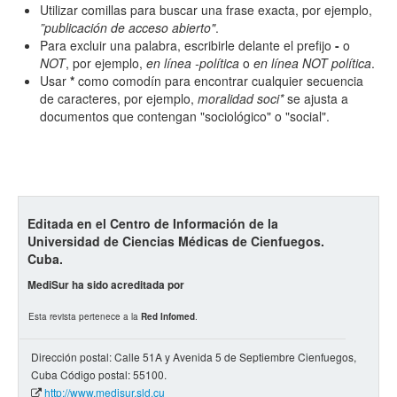
Utilizar comillas para buscar una frase exacta, por ejemplo,
”publicación de acceso abierto"
.
Para excluir una palabra, escribirle delante el prefijo
-
o
Hasta
NOT
, por ejemplo,
en línea -política
o
en línea NOT política
.
Usar
*
como comodín para encontrar cualquier secuencia
de caracteres, por ejemplo,
moralidad soci*
se ajusta a
documentos que contengan "sociológico" o "social".
Términos de indexación
Disciplinas
Editada en el Centro de Información de la
Universidad de Ciencias Médicas de Cienfuegos.
Cuba.
Tipo (método/enfoque)
MediSur ha sido acreditada por
Esta revista pertenece a la
Red Infomed
.
Cobertura
Dirección postal: Calle 51A y Avenida 5 de Septiembre Cienfuegos,
Cuba Código postal: 55100.
http://www.medisur.sld.cu