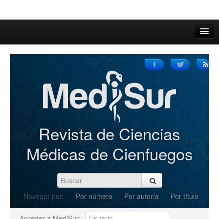
Inicio
Acerca de
Iniciar sesión
Registrarse
Buscar
Revista de Ciencias
Actual
Médicas de Cienfuegos
Archivos
C.Redacción
Navegar por:
Por número
Por autor/a
Por título
Enviar Artículos
Acceder a MediSur: