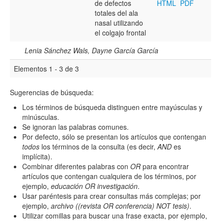
de defectos
HTML
PDF
totales del ala
nasal utilizando
Hasta
el colgajo frontal
Lenia Sánchez Wals, Dayne García García
Elementos 1 - 3 de 3
Sugerencias de búsqueda:
Términos de indexación
Los términos de búsqueda distinguen entre mayúsculas y
Disciplinas
minúsculas.
Se ignoran las palabras comunes.
Por defecto, sólo se presentan los artículos que contengan
todos
los términos de la consulta (es decir,
AND
es
Tipo (método/enfoque)
implícita).
Combinar diferentes palabras con
OR
para encontrar
artículos que contengan cualquiera de los términos, por
ejemplo,
educación OR investigación
.
Cobertura
Usar paréntesis para crear consultas más complejas; por
ejemplo,
archivo ((revista OR conferencia) NOT tesis)
.
Utilizar comillas para buscar una frase exacta, por ejemplo,