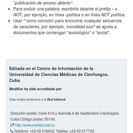
Todos los camps término del índice
”publicación de acceso abierto"
.
Para excluir una palabra, escribirle delante el prefijo
-
o
NOT
, por ejemplo,
en línea -política
o
en línea NOT política
.
Usar
*
como comodín para encontrar cualquier secuencia
de caracteres, por ejemplo,
moralidad soci*
se ajusta a
documentos que contengan "sociológico" o "social".
Editada en el Centro de Información de la
Universidad de Ciencias Médicas de Cienfuegos.
Cuba.
MediSur ha sido acreditada por
Esta revista pertenece a la
Red Infomed
.
Dirección postal: Calle 51A y Avenida 5 de Septiembre Cienfuegos,
Cuba Código postal: 55100.
http://www.medisur.sld.cu
Telefono: +53 43 516602. Telefax: +53 43 517733.