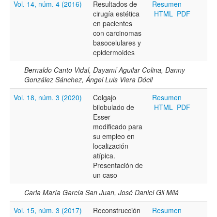
Vol. 14, núm. 4 (2016)
Resultados de
Resumen
cirugía estética
HTML
PDF
Título
en pacientes
con carcinomas
basocelulares y
epidermoides
Resumen
Bernaldo Canto Vidal, Dayamí Aguilar Colina, Danny
González Sánchez, Ángel Luis Viera Dócil
Texto completo
Vol. 18, núm. 3 (2020)
Colgajo
Resumen
bilobulado de
HTML
PDF
Esser
modificado para
Archivo(s) adicional(es)
su empleo en
localización
atípica.
Presentación de
Fecha
un caso
De
Carla María García San Juan, José Daniel Gil Milá
Vol. 15, núm. 3 (2017)
Reconstrucción
Resumen