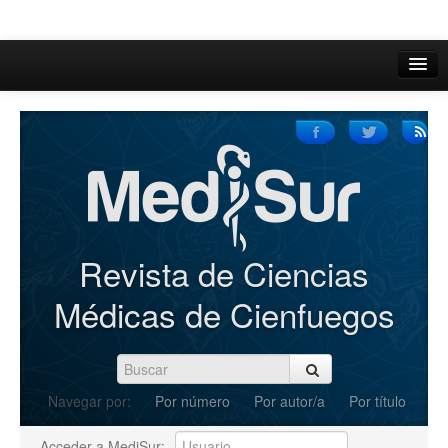
Inicio
Acerca de
Iniciar sesión
Registrarse
Buscar
Revista de Ciencias
Actual
Médicas de Cienfuegos
Archivos
C.Redacción
Navegar por:
Por número
Por autor/a
Por título
Enviar Artículos
Acceder a MediSur: