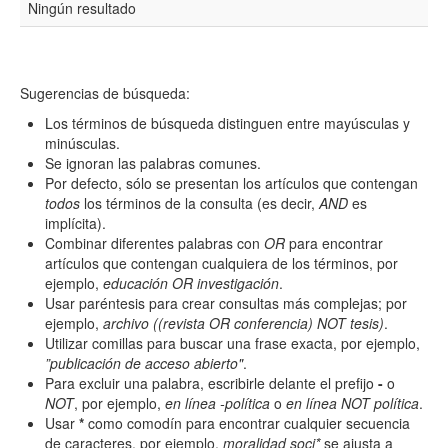
Ningún resultado
Título
Sugerencias de búsqueda:
Resumen
Los términos de búsqueda distinguen entre mayúsculas y
minúsculas.
Se ignoran las palabras comunes.
Por defecto, sólo se presentan los artículos que contengan
Texto completo
todos
los términos de la consulta (es decir,
AND
es
implícita).
Combinar diferentes palabras con
OR
para encontrar
artículos que contengan cualquiera de los términos, por
Archivo(s) adicional(es)
ejemplo,
educación OR investigación
.
Usar paréntesis para crear consultas más complejas; por
ejemplo,
archivo ((revista OR conferencia) NOT tesis)
.
Utilizar comillas para buscar una frase exacta, por ejemplo,
Fecha
”publicación de acceso abierto"
.
De
Para excluir una palabra, escribirle delante el prefijo
-
o
NOT
, por ejemplo,
en línea -política
o
en línea NOT política
.
Usar
*
como comodín para encontrar cualquier secuencia
de caracteres, por ejemplo,
moralidad soci*
se ajusta a