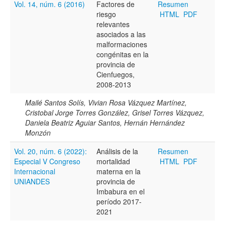
Vol. 14, núm. 6 (2016)
Factores de
Resumen
riesgo
HTML
PDF
Título
relevantes
asociados a las
malformaciones
congénitas en la
Resumen
provincia de
Cienfuegos,
2008-2013
Texto completo
Mailé Santos Solís, Vivian Rosa Vázquez Martínez,
Cristobal Jorge Torres González, Grisel Torres Vázquez,
Daniela Beatriz Aguiar Santos, Hernán Hernández
Monzón
Archivo(s) adicional(es)
Vol. 20, núm. 6 (2022):
Análisis de la
Resumen
Especial V Congreso
mortalidad
HTML
PDF
Internacional
materna en la
Fecha
UNIANDES
provincia de
De
Imbabura en el
período 2017-
2021