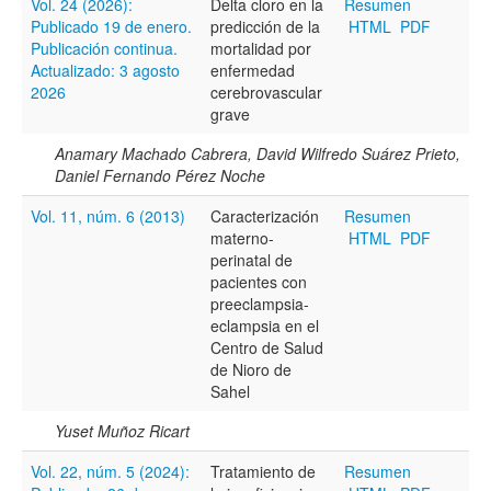
Vol. 24 (2026):
Delta cloro en la
Resumen
Todos los camps término del índice
Publicado 19 de enero.
predicción de la
HTML
PDF
Publicación continua.
mortalidad por
Actualizado: 3 agosto
enfermedad
2026
cerebrovascular
grave
Anamary Machado Cabrera, David Wilfredo Suárez Prieto,
Daniel Fernando Pérez Noche
Vol. 11, núm. 6 (2013)
Caracterización
Resumen
materno-
HTML
PDF
perinatal de
pacientes con
preeclampsia-
eclampsia en el
Centro de Salud
de Nioro de
Sahel
Yuset Muñoz Ricart
Vol. 22, núm. 5 (2024):
Tratamiento de
Resumen