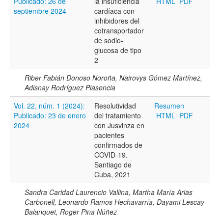
Publicado: 26 de
la insuficiencia
HTML
PDF
septiembre 2024
cardíaca con
inhibidores del
cotransportador
de sodio-
glucosa de tipo
2
Riber Fabián Donoso Noroña, Nairovys Gómez Martínez,
Adisnay Rodríguez Plasencia
Vol. 22, núm. 1 (2024):
Resolutividad
Resumen
Publicado: 23 de enero
del tratamiento
HTML
PDF
2024
con Jusvinza en
pacientes
confirmados de
COVID-19.
Santiago de
Cuba, 2021
Sandra Caridad Laurencio Vallina, Martha María Arias
Carbonell, Leonardo Ramos Hechavarría, Dayami Lescay
Balanquet, Roger Pina Núñez