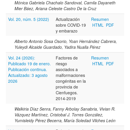
Mónica Gabriela Chachalo Sandoval, Camila Dayaneth
Mier Báez, Ariana Celeste Castro De la Cruz
Hasta
Vol. 20, núm. 5 (2022)
Actualización
Resumen
sobre COVID-19
HTML
PDF
y embarazo
Alberto Antonio Sosa Osorio, Yoan Hernández Cabrera,
Yuleydi Alcaide Guardado, Yadira Nualla Pérez
Términos de indexación
Vol. 24 (2026):
Factores de
Resumen
Publicado 19 de enero.
riesgo
HTML
PDF
Disciplinas
Publicación continua.
asociados a
Actualizado: 3 agosto
malformaciones
2026
congénitas en la
provincia de
Tipo (método/enfoque)
Cienfuegos.
2014-2019
Walkiria Díaz Senra, Fanny Arbolay Sanabria, Vivian R.
Cobertura
Vázquez Martínez, Cristobal J. Torres González,
Yumisleidy Pérez Becerra, María Soledad Vilches León