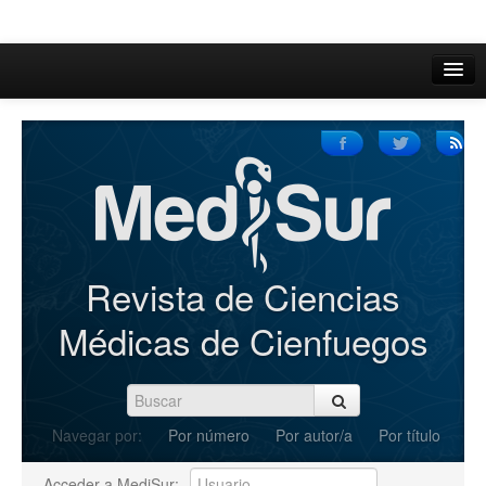
Inicio
Acerca de
Iniciar sesión
Registrarse
Buscar
Revista de Ciencias
Actual
Médicas de Cienfuegos
Archivos
C.Redacción
Navegar por:
Por número
Por autor/a
Por título
Enviar Artículos
Acceder a MediSur: