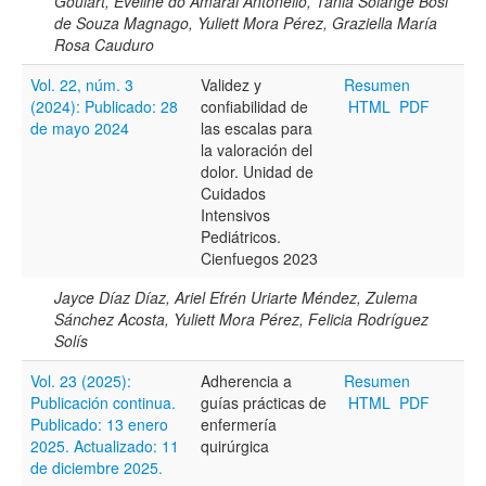
Goulart, Eveline do Amaral Antonello, Tânia Solange Bosi
de Souza Magnago, Yuliett Mora Pérez, Graziella María
Rosa Cauduro
Vol. 22, núm. 3
Validez y
Resumen
(2024): Publicado: 28
confiabilidad de
HTML
PDF
de mayo 2024
las escalas para
la valoración del
dolor. Unidad de
Cuidados
Intensivos
Pediátricos.
Cienfuegos 2023
Jayce Díaz Díaz, Ariel Efrén Uriarte Méndez, Zulema
Sánchez Acosta, Yuliett Mora Pérez, Felicia Rodríguez
Solís
Vol. 23 (2025):
Adherencia a
Resumen
Publicación continua.
guías prácticas de
HTML
PDF
Publicado: 13 enero
enfermería
2025. Actualizado: 11
quirúrgica
de diciembre 2025.