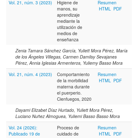
Vol. 21, núm. 3 (2023)
Higiene de
Resumen
manos, su
HTML
PDF
Resumen
aprendizaje
mediante la
utilización de
medios de
Texto completo
enseñanza
Zenia Tamara Sánchez García, Yuliett Mora Pérez, María
de los Ángeles Villegas, Carmen Damilsy Sevajanes
Archivo(s) adicional(es)
Pérez, Annia Iglesias Armenteros, Yuliemy Basso Mora
Vol. 21, núm. 4 (2023)
Comportamiento
Resumen
de la morbilidad
HTML
PDF
Fecha
materna durante
el puerperio.
De
Cienfuegos, 2020
Dayami Elizabet Díaz Hurtado, Yuliett Mora Pérez,
Luciano Nuñez Almoguea, Yuliemi Basso Basso Mora
Vol. 24 (2026):
Proceso de
Resumen
Publicado 19 de
cuidado de
HTML
PDF
Hasta