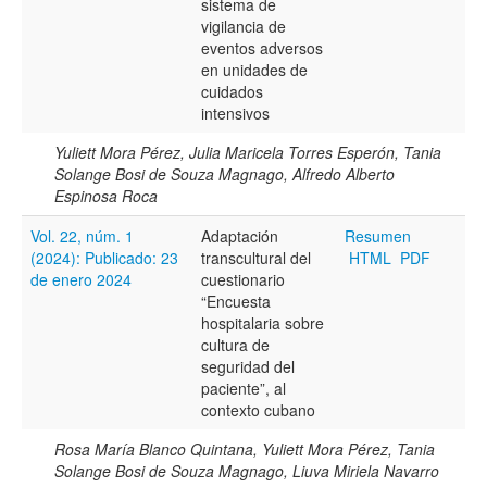
sistema de
Todos los camps término del índice
vigilancia de
eventos adversos
en unidades de
cuidados
intensivos
Yuliett Mora Pérez, Julia Maricela Torres Esperón, Tania
Solange Bosi de Souza Magnago, Alfredo Alberto
Espinosa Roca
Vol. 22, núm. 1
Adaptación
Resumen
(2024): Publicado: 23
transcultural del
HTML
PDF
de enero 2024
cuestionario
“Encuesta
hospitalaria sobre
cultura de
seguridad del
paciente”, al
contexto cubano
Rosa María Blanco Quintana, Yuliett Mora Pérez, Tania
Solange Bosi de Souza Magnago, Liuva Miriela Navarro