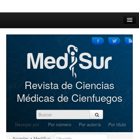
Inicio
Acerca de
Iniciar sesión
Registrarse
Buscar
Revista de Ciencias
Actual
Médicas de Cienfuegos
Archivos
C.Redacción
Navegar por:
Por número
Por autor/a
Por título
Enviar Artículos
Acceder a MediSur: