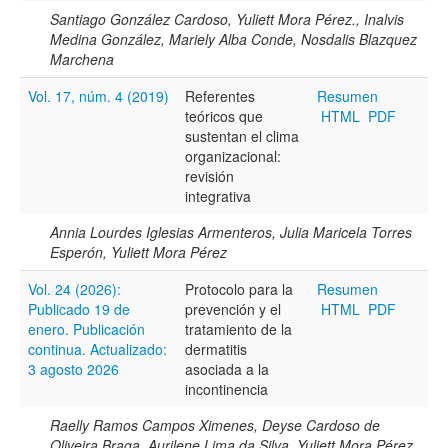
Santiago González Cardoso, Yuliett Mora Pérez., Inalvis
Medina González, Mariely Alba Conde, Nosdalis Blazquez
Marchena
Vol. 17, núm. 4 (2019)
Referentes
Resumen
teóricos que
HTML
PDF
sustentan el clima
organizacional:
revisión
integrativa
Annia Lourdes Iglesias Armenteros, Julia Maricela Torres
Esperón, Yuliett Mora Pérez
Vol. 24 (2026):
Protocolo para la
Resumen
Publicado 19 de
prevención y el
HTML
PDF
enero. Publicación
tratamiento de la
continua. Actualizado:
dermatitis
3 agosto 2026
asociada a la
incontinencia
Raelly Ramos Campos Ximenes, Deyse Cardoso de
Oliveira Braga, Aurilene Lima da Silva, Yuliett Mora Pérez,