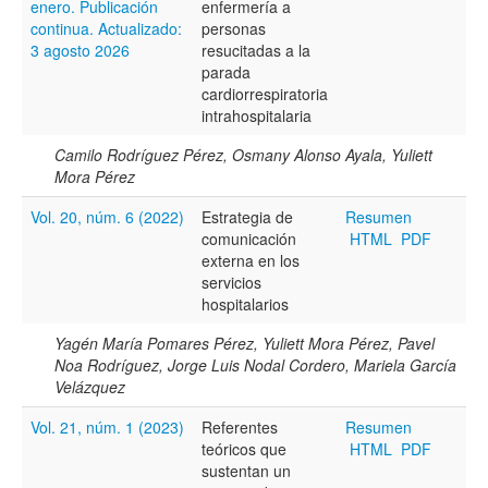
enero. Publicación
enfermería a
continua. Actualizado:
personas
3 agosto 2026
resucitadas a la
parada
cardiorrespiratoria
intrahospitalaria
Términos de indexación
Camilo Rodríguez Pérez, Osmany Alonso Ayala, Yuliett
Disciplinas
Mora Pérez
Vol. 20, núm. 6 (2022)
Estrategia de
Resumen
comunicación
HTML
PDF
Palabras clave
externa en los
servicios
hospitalarios
Tipo (método/enfoque)
Yagén María Pomares Pérez, Yuliett Mora Pérez, Pavel
Noa Rodríguez, Jorge Luis Nodal Cordero, Mariela García
Velázquez
Cobertura
Vol. 21, núm. 1 (2023)
Referentes
Resumen
teóricos que
HTML
PDF
sustentan un