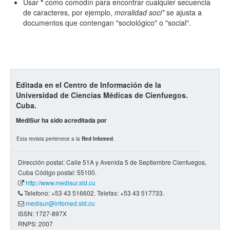
Usar
*
como comodín para encontrar cualquier secuencia
de caracteres, por ejemplo,
moralidad soci*
se ajusta a
documentos que contengan "sociológico" o "social".
Editada en el Centro de Información de la
Universidad de Ciencias Médicas de Cienfuegos.
Cuba.
MediSur ha sido acreditada por
Esta revista pertenece a la
Red Infomed
.
Dirección postal: Calle 51A y Avenida 5 de Septiembre Cienfuegos,
Cuba Código postal: 55100.
http://www.medisur.sld.cu
Telefono: +53 43 516602. Telefax: +53 43 517733.
medisur@infomed.sld.cu
ISSN: 1727-897X
RNPS: 2007