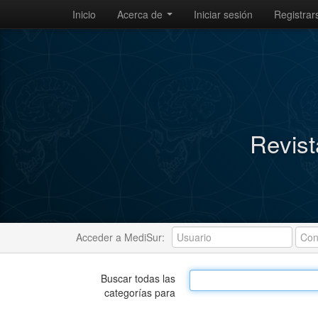
Inicio
Acerca de
Iniciar sesión
Registrar
Revist
Acceder a MediSur:
Buscar todas las
categorías para