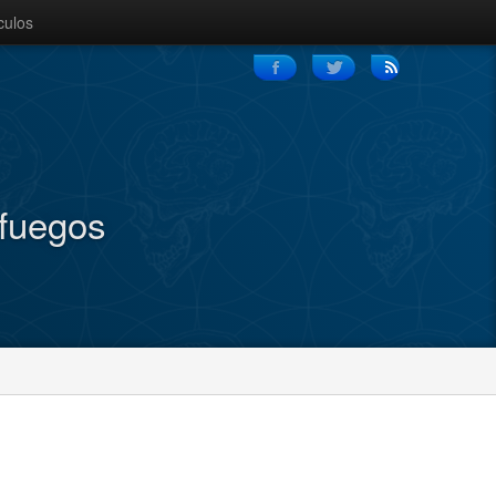
culos
nfuegos