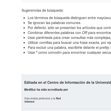
Hasta
Sugerencias de búsqueda:
Los términos de búsqueda distinguen entre mayúscu
Términos de indexación
Se ignoran las palabras comunes.
Por defecto, sólo se presentan los artículos que co
Disciplinas
Combinar diferentes palabras con
OR
para encontrar
Usar paréntesis para crear consultas más complejas
Palabras clave
Utilizar comillas para buscar una frase exacta, por e
Para excluir una palabra, escribirle delante el prefijo
Usar
*
como comodín para encontrar cualquier secue
Tipo (método/enfoque)
Cobertura
Todos los camps término
Editada en el Centro de Información de la Univers
del índice
MediSur ha sido acreditada por
Esta revista pertenece a la
Red
Infomed
.