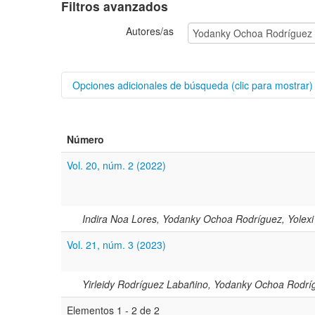
Filtros avanzados
Autores/as
Opciones adicionales de búsqueda (clic para mostrar)
Buscar categorías
Número
Título
Vol. 20, núm. 2 (2022)
Resumen
Texto completo
Indira Noa Lores, Yodanky Ochoa Rodríguez, Yolexi
Vol. 21, núm. 3 (2023)
Archivo(s) adicional(es)
Fecha
Yirleidy Rodríguez Labañino, Yodanky Ochoa Rodríg
De
Elementos 1 - 2 de 2