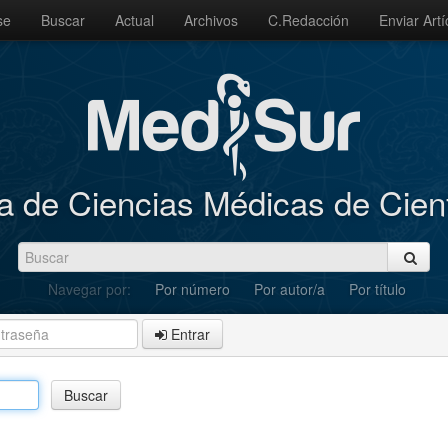
se
Buscar
Actual
Archivos
C.Redacción
Enviar Artí
a de Ciencias Médicas de Cie
Navegar por:
Por número
Por autor/a
Por título
Entrar