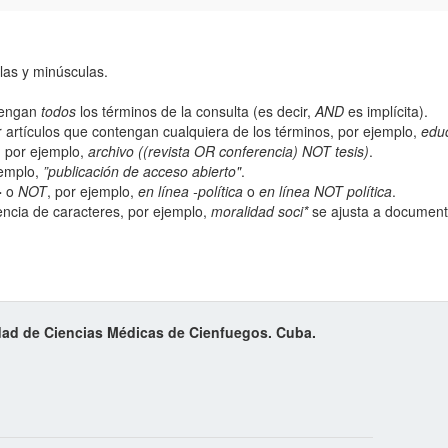
las y minúsculas.
ntengan
todos
los términos de la consulta (es decir,
AND
es implícita).
 artículos que contengan cualquiera de los términos, por ejemplo,
edu
; por ejemplo,
archivo ((revista OR conferencia) NOT tesis)
.
jemplo,
”publicación de acceso abierto"
.
-
o
NOT
, por ejemplo,
en línea -política
o
en línea NOT política
.
ncia de caracteres, por ejemplo,
moralidad soci*
se ajusta a documento
idad de Ciencias Médicas de Cienfuegos. Cuba.