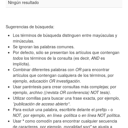
Ningún resultado
Resumen
Sugerencias de búsqueda:
Texto completo
Los términos de búsqueda distinguen entre mayúsculas y
minúsculas.
Se ignoran las palabras comunes.
Por defecto, sólo se presentan los artículos que contengan
Archivo(s) adicional(es)
todos
los términos de la consulta (es decir,
AND
es
implícita).
Combinar diferentes palabras con
OR
para encontrar
artículos que contengan cualquiera de los términos, por
Fecha
ejemplo,
educación OR investigación
.
De
Usar paréntesis para crear consultas más complejas; por
ejemplo,
archivo ((revista OR conferencia) NOT tesis)
.
Utilizar comillas para buscar una frase exacta, por ejemplo,
”publicación de acceso abierto"
.
Para excluir una palabra, escribirle delante el prefijo
-
o
NOT
, por ejemplo,
en línea -política
o
en línea NOT política
.
Usar
*
como comodín para encontrar cualquier secuencia
Hasta
de caracteres, por ejemplo,
moralidad soci*
se ajusta a