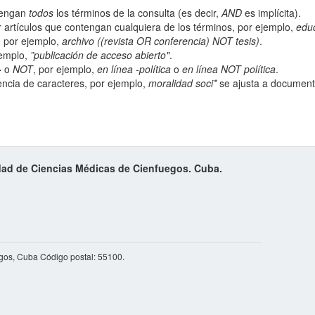
ntengan
todos
los términos de la consulta (es decir,
AND
es implícita).
 artículos que contengan cualquiera de los términos, por ejemplo,
edu
; por ejemplo,
archivo ((revista OR conferencia) NOT tesis)
.
jemplo,
”publicación de acceso abierto"
.
-
o
NOT
, por ejemplo,
en línea -política
o
en línea NOT política
.
ncia de caracteres, por ejemplo,
moralidad soci*
se ajusta a documento
idad de Ciencias Médicas de Cienfuegos. Cuba.
egos, Cuba Código postal: 55100.