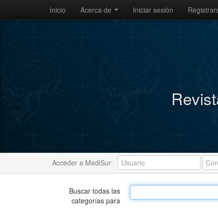
Inicio
Acerca de
Iniciar sesión
Registrar
Revist
Acceder a MediSur:
Buscar todas las
categorías para