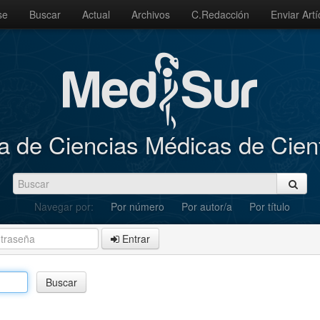
se
Buscar
Actual
Archivos
C.Redacción
Enviar Artí
a de Ciencias Médicas de Cie
Navegar por:
Por número
Por autor/a
Por título
Entrar