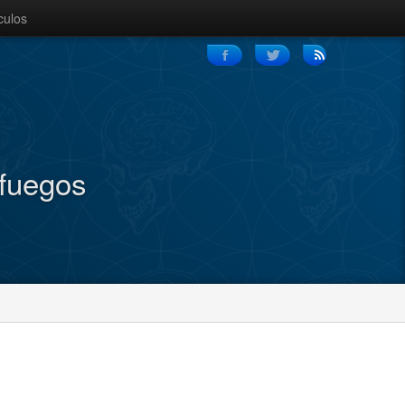
culos
nfuegos