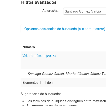
Filtros avanzados
Autores/as
Opciones adicionales de búsqueda (clic para mostrar)
Buscar categorías
Número
Título
Vol. 13, núm. 1 (2015)
Resumen
Texto completo
Santiago Gómez García, Martha Claudia Gómez Tino
Elementos 1 - 1 de 1
Archivo(s) adicional(es)
Sugerencias de búsqueda:
Fecha
Los términos de búsqueda distinguen entre mayúscu
De
Se ignoran las palabras comunes.