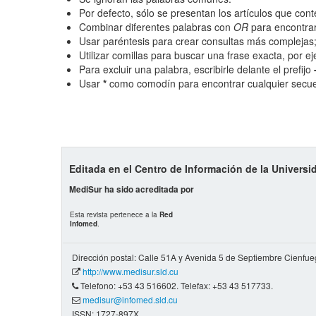
Por defecto, sólo se presentan los artículos que co
Combinar diferentes palabras con
OR
para encontrar
Hasta
Usar paréntesis para crear consultas más complejas
Utilizar comillas para buscar una frase exacta, por e
Términos de indexación
Para excluir una palabra, escribirle delante el prefijo
Usar
*
como comodín para encontrar cualquier secue
Disciplinas
Palabras clave
Tipo (método/enfoque)
Editada en el Centro de Información de la Univers
MediSur ha sido acreditada por
Cobertura
Esta revista pertenece a la
Red
Infomed
.
Todos los camps término
del índice
Dirección postal: Calle 51A y Avenida 5 de Septiembre Cienfu
http://www.medisur.sld.cu
Telefono: +53 43 516602. Telefax: +53 43 517733.
medisur@infomed.sld.cu
ISSN: 1727-897X