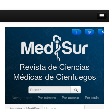
Inicio
Acerca de
Iniciar sesión
Registrarse
Buscar
Revista de Ciencias
Actual
Médicas de Cienfuegos
Archivos
C.Redacción
Navegar por:
Por número
Por autor/a
Por título
Enviar Artículos
Acceder a MediSur: