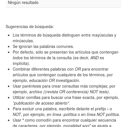
Ningún resultado
Resumen
Sugerencias de búsqueda:
Texto completo
Los términos de búsqueda distinguen entre mayúsculas y
minúsculas.
Se ignoran las palabras comunes.
Por defecto, sólo se presentan los artículos que contengan
Archivo(s) adicional(es)
todos
los términos de la consulta (es decir,
AND
es
implícita).
Combinar diferentes palabras con
OR
para encontrar
artículos que contengan cualquiera de los términos, por
Fecha
ejemplo,
educación OR investigación
.
De
Usar paréntesis para crear consultas más complejas; por
ejemplo,
archivo ((revista OR conferencia) NOT tesis)
.
Utilizar comillas para buscar una frase exacta, por ejemplo,
”publicación de acceso abierto"
.
Para excluir una palabra, escribirle delante el prefijo
-
o
NOT
, por ejemplo,
en línea -política
o
en línea NOT política
.
Usar
*
como comodín para encontrar cualquier secuencia
Hasta
de caracteres, por ejemplo,
moralidad soci*
se ajusta a