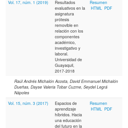
Vol. 17, núm. 1 (2019)
Resultados
Resumen
evaluativos en la
HTML
PDF
Resumen
asignatura
prótesis
removible en
relación con los
Texto completo
componentes
académico,
investigativo y
laboral.
Archivo(s) adicional(es)
Universidad de
Guayaquil,
2017-2018
Fecha
Raúl Andrés Michalón Acosta, David Emmanuel Michalón
De
Dueñas, Dayse Valeria Tobar Cuzme, Seydel Legrá
Nápoles
Vol. 15, núm. 3 (2017)
Espacios de
Resumen
aprendizaje
HTML
PDF
híbridos. Hacia
una educación
Hasta
del futuro en la