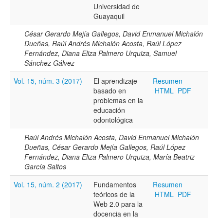
Universidad de
Guayaquil
César Gerardo Mejía Gallegos, David Enmanuel Michalón
Dueñas, Raúl Andrés Michalón Acosta, Raúl López
Fernández, Diana Eliza Palmero Urquiza, Samuel
Términos de indexación
Sánchez Gálvez
Disciplinas
Vol. 15, núm. 3 (2017)
El aprendizaje
Resumen
basado en
HTML
PDF
problemas en la
educación
Palabras clave
odontológica
Raúl Andrés Michalón Acosta, David Enmanuel Michalón
Dueñas, César Gerardo Mejía Gallegos, Raúl López
Tipo (método/enfoque)
Fernández, Diana Eliza Palmero Urquiza, María Beatriz
García Saltos
Vol. 15, núm. 2 (2017)
Cobertura
Fundamentos
Resumen
teóricos de la
HTML
PDF
Web 2.0 para la
docencia en la