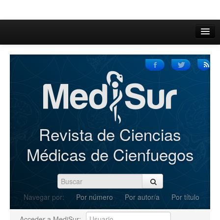
Inicio
Acerca de
Iniciar sesión
Registrarse
Buscar
Revista de Ciencias
Actual
Médicas de Cienfuegos
Archivos
C.Redacción
Navegar por:
Por número
Por autor/a
Por título
Enviar Artículos
Acceder a MediSur: