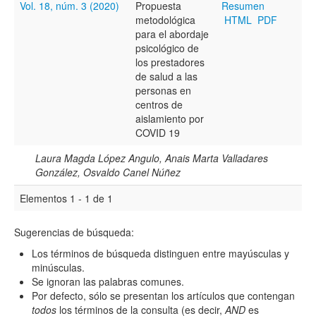
Vol. 18, núm. 3 (2020)
Propuesta
Resumen
metodológica
HTML
PDF
Resumen
para el abordaje
psicológico de
los prestadores
de salud a las
Texto completo
personas en
centros de
aislamiento por
COVID 19
Archivo(s) adicional(es)
Laura Magda López Angulo, Anais Marta Valladares
González, Osvaldo Canel Núñez
Fecha
Elementos 1 - 1 de 1
De
Sugerencias de búsqueda:
Los términos de búsqueda distinguen entre mayúsculas y
minúsculas.
Se ignoran las palabras comunes.
Por defecto, sólo se presentan los artículos que contengan
Hasta
todos
los términos de la consulta (es decir,
AND
es