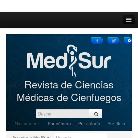
Inicio
Acerca de
Iniciar sesión
Registrarse
Buscar
Revista de Ciencias
Actual
Médicas de Cienfuegos
Archivos
C.Redacción
Navegar por:
Por número
Por autor/a
Por título
Enviar Artículos
Acceder a MediSur: