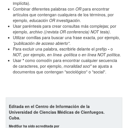
implícita).
Combinar diferentes palabras con
OR
para encontrar
artículos que contengan cualquiera de los términos, por
ejemplo,
educación OR investigación
.
Usar paréntesis para crear consultas más complejas; por
ejemplo,
archivo ((revista OR conferencia) NOT tesis)
.
Términos de indexación
Utilizar comillas para buscar una frase exacta, por ejemplo,
”publicación de acceso abierto"
.
Disciplinas
Para excluir una palabra, escribirle delante el prefijo
-
o
NOT
, por ejemplo,
en línea -política
o
en línea NOT política
.
Usar
*
como comodín para encontrar cualquier secuencia
Palabras clave
de caracteres, por ejemplo,
moralidad soci*
se ajusta a
documentos que contengan "sociológico" o "social".
Tipo (método/enfoque)
Editada en el Centro de Información de la
Cobertura
Universidad de Ciencias Médicas de Cienfuegos.
Cuba.
MediSur ha sido acreditada por