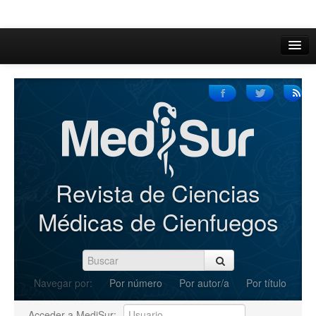
Inicio
Acerca de
Iniciar sesión
Registrarse
Buscar
Revista de Ciencias
Actual
Médicas de Cienfuegos
Archivos
C.Redacción
Navegar por:
Por número
Por autor/a
Por título
Enviar Artículos
Acceder a MediSur: