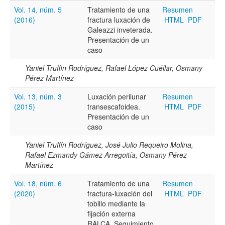
Vol. 14, núm. 5
Tratamiento de una
Resumen
(2016)
fractura luxación de
HTML
PDF
Galeazzi inveterada.
Presentación de un
caso
Términos de indexación
Yaniel Truffin Rodríguez, Rafael López Cuéllar, Osmany
Disciplinas
Pérez Martínez
Vol. 13, núm. 3
Luxación perilunar
Resumen
(2015)
transescafoidea.
HTML
PDF
Palabras clave
Presentación de un
caso
Yaniel Truffín Rodríguez, José Julio Requeiro Molina,
Tipo (método/enfoque)
Rafael Ezmandy Gámez Arregoitía, Osmany Pérez
Martínez
Vol. 18, núm. 6
Tratamiento de una
Resumen
Cobertura
(2020)
fractura-luxación del
HTML
PDF
tobillo mediante la
fijación externa
RALCA. Seguimiento