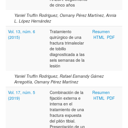
Todos los camps término del índice
de cinco años
Yaniel Truffin Rodriguez, Osmany Pérez Martínez, Annia
L. López Hernández
Vol. 13, núm. 6
Tratamiento
Resumen
(2015)
quirúrgico de una
HTML
PDF
fractura trimaleolar
de tobillo
diagnosticada a las
seis semanas de la
lesión
Yaniel Truffin Rodriguez, Rafael Esmandy Gámez
Arregoitía, Osmany Pérez Martínez
Vol. 17, núm. 5
Combinación de la
Resumen
(2019)
fijación externa e
HTML
PDF
interna en el
tratamiento de una
fractura expuesta
del pilón tibial.
Presentación de un