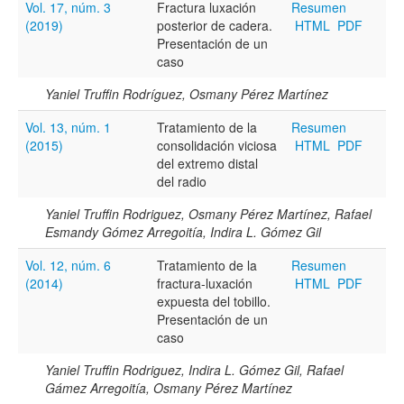
Vol. 17, núm. 3
Fractura luxación
Resumen
(2019)
posterior de cadera.
HTML
PDF
Resumen
Presentación de un
caso
Yaniel Truffin Rodríguez, Osmany Pérez Martínez
Texto completo
Vol. 13, núm. 1
Tratamiento de la
Resumen
(2015)
consolidación viciosa
HTML
PDF
del extremo distal
Archivo(s) adicional(es)
del radio
Yaniel Truffin Rodriguez, Osmany Pérez Martínez, Rafael
Esmandy Gómez Arregoitía, Indira L. Gómez Gil
Fecha
Vol. 12, núm. 6
Tratamiento de la
Resumen
De
(2014)
fractura-luxación
HTML
PDF
expuesta del tobillo.
Presentación de un
caso
Yaniel Truffin Rodriguez, Indira L. Gómez Gil, Rafael
Gámez Arregoitía, Osmany Pérez Martínez
Hasta