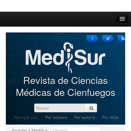
Inicio
Acerca de
Iniciar sesión
Registrarse
Buscar
Revista de Ciencias
Actual
Médicas de Cienfuegos
Archivos
C.Redacción
Navegar por:
Por número
Por autor/a
Por título
Enviar Artículos
Acceder a MediSur: