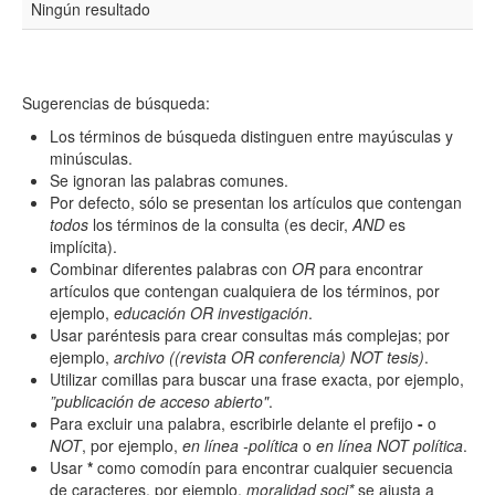
Ningún resultado
Resumen
Sugerencias de búsqueda:
Texto completo
Los términos de búsqueda distinguen entre mayúsculas y
minúsculas.
Se ignoran las palabras comunes.
Por defecto, sólo se presentan los artículos que contengan
Archivo(s) adicional(es)
todos
los términos de la consulta (es decir,
AND
es
implícita).
Combinar diferentes palabras con
OR
para encontrar
artículos que contengan cualquiera de los términos, por
Fecha
ejemplo,
educación OR investigación
.
De
Usar paréntesis para crear consultas más complejas; por
ejemplo,
archivo ((revista OR conferencia) NOT tesis)
.
Utilizar comillas para buscar una frase exacta, por ejemplo,
”publicación de acceso abierto"
.
Para excluir una palabra, escribirle delante el prefijo
-
o
NOT
, por ejemplo,
en línea -política
o
en línea NOT política
.
Usar
*
como comodín para encontrar cualquier secuencia
Hasta
de caracteres, por ejemplo,
moralidad soci*
se ajusta a