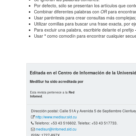
Por defecto, sólo se presentan los artículos que co
Combinar diferentes palabras con
OR
para encontrar
Hasta
Usar paréntesis para crear consultas más complejas
Utilizar comillas para buscar una frase exacta, por e
Términos de indexación
Para excluir una palabra, escribirle delante el prefijo
Usar
*
como comodín para encontrar cualquier secue
Disciplinas
Palabras clave
Tipo (método/enfoque)
Editada en el Centro de Información de la Univers
MediSur ha sido acreditada por
Cobertura
Esta revista pertenece a la
Red
Infomed
.
Todos los camps término
del índice
Dirección postal: Calle 51A y Avenida 5 de Septiembre Cienfu
http://www.medisur.sld.cu
Telefono: +53 43 516602. Telefax: +53 43 517733.
medisur@infomed.sld.cu
ISSN: 1727-897X