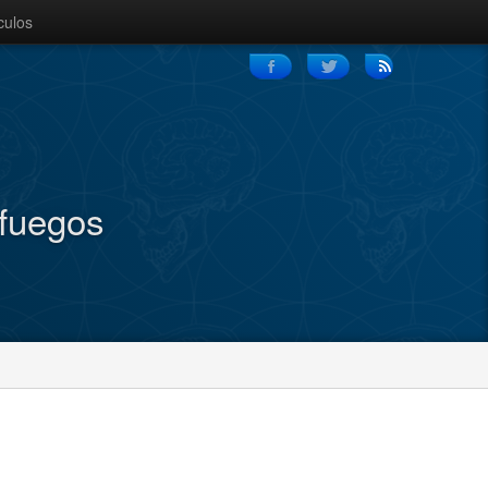
culos
nfuegos