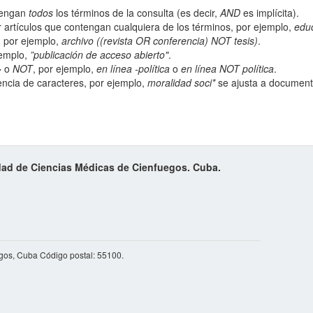
ntengan
todos
los términos de la consulta (es decir,
AND
es implícita).
 artículos que contengan cualquiera de los términos, por ejemplo,
edu
; por ejemplo,
archivo ((revista OR conferencia) NOT tesis)
.
jemplo,
”publicación de acceso abierto"
.
-
o
NOT
, por ejemplo,
en línea -política
o
en línea NOT política
.
ncia de caracteres, por ejemplo,
moralidad soci*
se ajusta a documento
idad de Ciencias Médicas de Cienfuegos. Cuba.
egos, Cuba Código postal: 55100.