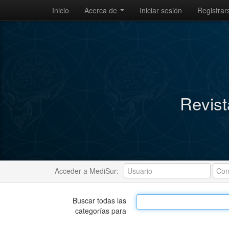
Inicio
Acerca de
Iniciar sesión
Registrar
Revist
Acceder a MediSur:
Buscar todas las
categorías para