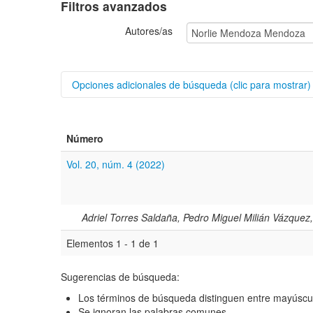
Filtros avanzados
Autores/as
Opciones adicionales de búsqueda (clic para mostrar)
Buscar categorías
Número
Título
Vol. 20, núm. 4 (2022)
Resumen
Texto completo
Adriel Torres Saldaña, Pedro Miguel Milián Vázqu
Elementos 1 - 1 de 1
Archivo(s) adicional(es)
Sugerencias de búsqueda:
Fecha
Los términos de búsqueda distinguen entre mayúscu
De
Se ignoran las palabras comunes.