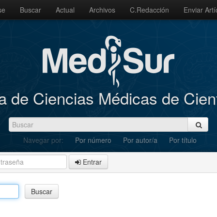
se
Buscar
Actual
Archivos
C.Redacción
Enviar Artí
a de Ciencias Médicas de Cie
Navegar por:
Por número
Por autor/a
Por título
Entrar