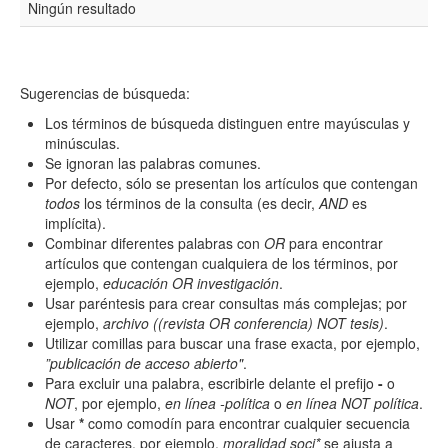
Ningún resultado
Resumen
Sugerencias de búsqueda:
Texto completo
Los términos de búsqueda distinguen entre mayúsculas y
minúsculas.
Se ignoran las palabras comunes.
Por defecto, sólo se presentan los artículos que contengan
Archivo(s) adicional(es)
todos
los términos de la consulta (es decir,
AND
es
implícita).
Combinar diferentes palabras con
OR
para encontrar
artículos que contengan cualquiera de los términos, por
Fecha
ejemplo,
educación OR investigación
.
De
Usar paréntesis para crear consultas más complejas; por
ejemplo,
archivo ((revista OR conferencia) NOT tesis)
.
Utilizar comillas para buscar una frase exacta, por ejemplo,
”publicación de acceso abierto"
.
Para excluir una palabra, escribirle delante el prefijo
-
o
NOT
, por ejemplo,
en línea -política
o
en línea NOT política
.
Usar
*
como comodín para encontrar cualquier secuencia
Hasta
de caracteres, por ejemplo,
moralidad soci*
se ajusta a