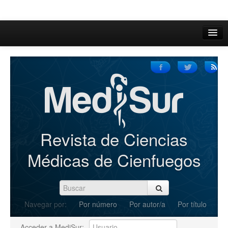
Inicio
Acerca de
Iniciar sesión
Registrarse
Buscar
Revista de Ciencias
Actual
Médicas de Cienfuegos
Archivos
C.Redacción
Navegar por:
Por número
Por autor/a
Por título
Enviar Artículos
Acceder a MediSur: