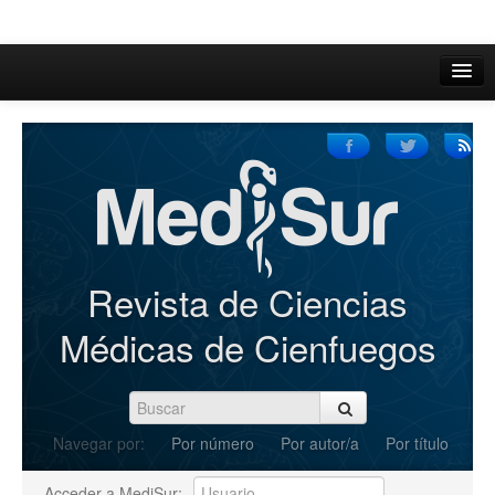
Inicio
Acerca de
Iniciar sesión
Registrarse
Buscar
Revista de Ciencias
Actual
Médicas de Cienfuegos
Archivos
C.Redacción
Navegar por:
Por número
Por autor/a
Por título
Enviar Artículos
Acceder a MediSur: