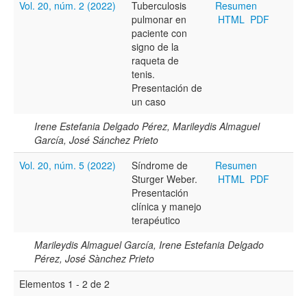
Vol. 20, núm. 2 (2022)
Tuberculosis
Resumen
pulmonar en
HTML
PDF
Resumen
paciente con
signo de la
raqueta de
tenis.
Texto completo
Presentación de
un caso
Irene Estefania Delgado Pérez, Marileydis Almaguel
Archivo(s) adicional(es)
García, José Sánchez Prieto
Vol. 20, núm. 5 (2022)
Síndrome de
Resumen
Sturger Weber.
HTML
PDF
Fecha
Presentación
clínica y manejo
De
terapéutico
Marileydis Almaguel García, Irene Estefania Delgado
Pérez, José Sànchez Prieto
Elementos 1 - 2 de 2
Hasta