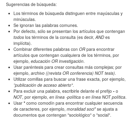
Sugerencias de búsqueda:
Los términos de búsqueda distinguen entre mayúsculas y
minúsculas.
Se ignoran las palabras comunes.
Por defecto, sólo se presentan los artículos que contengan
Términos de indexación
todos
los términos de la consulta (es decir,
AND
es
implícita).
Disciplinas
Combinar diferentes palabras con
OR
para encontrar
artículos que contengan cualquiera de los términos, por
ejemplo,
educación OR investigación
.
Usar paréntesis para crear consultas más complejas; por
Palabras clave
ejemplo,
archivo ((revista OR conferencia) NOT tesis)
.
Utilizar comillas para buscar una frase exacta, por ejemplo,
”publicación de acceso abierto"
.
Tipo (método/enfoque)
Para excluir una palabra, escribirle delante el prefijo
-
o
NOT
, por ejemplo,
en línea -política
o
en línea NOT política
.
Usar
*
como comodín para encontrar cualquier secuencia
de caracteres, por ejemplo,
moralidad soci*
se ajusta a
Cobertura
documentos que contengan "sociológico" o "social".