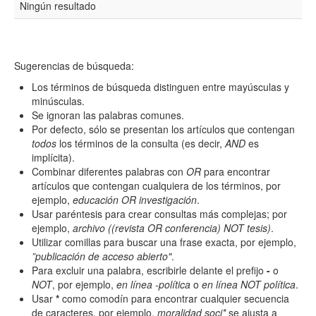
Ningún resultado
Resumen
Sugerencias de búsqueda:
Texto completo
Los términos de búsqueda distinguen entre mayúsculas y
minúsculas.
Se ignoran las palabras comunes.
Por defecto, sólo se presentan los artículos que contengan
Archivo(s) adicional(es)
todos
los términos de la consulta (es decir,
AND
es
implícita).
Combinar diferentes palabras con
OR
para encontrar
artículos que contengan cualquiera de los términos, por
Fecha
ejemplo,
educación OR investigación
.
De
Usar paréntesis para crear consultas más complejas; por
ejemplo,
archivo ((revista OR conferencia) NOT tesis)
.
Utilizar comillas para buscar una frase exacta, por ejemplo,
”publicación de acceso abierto"
.
Para excluir una palabra, escribirle delante el prefijo
-
o
NOT
, por ejemplo,
en línea -política
o
en línea NOT política
.
Usar
*
como comodín para encontrar cualquier secuencia
Hasta
de caracteres, por ejemplo,
moralidad soci*
se ajusta a