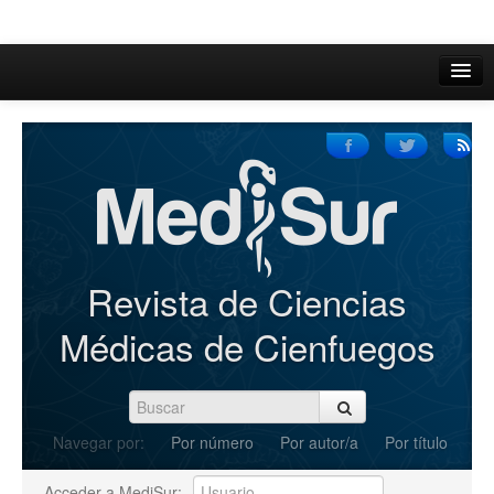
Inicio
Acerca de
Iniciar sesión
Registrarse
Buscar
Revista de Ciencias
Actual
Médicas de Cienfuegos
Archivos
C.Redacción
Navegar por:
Por número
Por autor/a
Por título
Enviar Artículos
Acceder a MediSur: