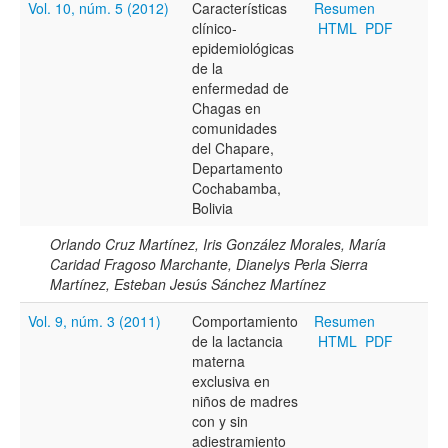
Vol. 10, núm. 5 (2012)
Características
Resumen
clínico-
HTML
PDF
Resumen
epidemiológicas
de la
enfermedad de
Chagas en
Texto completo
comunidades
del Chapare,
Departamento
Cochabamba,
Archivo(s) adicional(es)
Bolivia
Orlando Cruz Martínez, Iris González Morales, María
Caridad Fragoso Marchante, Dianelys Perla Sierra
Fecha
Martínez, Esteban Jesús Sánchez Martínez
De
Vol. 9, núm. 3 (2011)
Comportamiento
Resumen
de la lactancia
HTML
PDF
materna
exclusiva en
niños de madres
con y sin
Hasta
adiestramiento