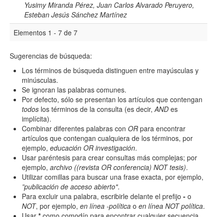
Yusimy Miranda Pérez, Juan Carlos Alvarado Peruyero,
Esteban Jesús Sánchez Martínez
Elementos 1 - 7 de 7
Sugerencias de búsqueda:
Los términos de búsqueda distinguen entre mayúsculas y
minúsculas.
Se ignoran las palabras comunes.
Por defecto, sólo se presentan los artículos que contengan
todos
los términos de la consulta (es decir,
AND
es
implícita).
Combinar diferentes palabras con
OR
para encontrar
artículos que contengan cualquiera de los términos, por
ejemplo,
educación OR investigación
.
Usar paréntesis para crear consultas más complejas; por
ejemplo,
archivo ((revista OR conferencia) NOT tesis)
.
Utilizar comillas para buscar una frase exacta, por ejemplo,
”publicación de acceso abierto"
.
Para excluir una palabra, escribirle delante el prefijo
-
o
NOT
, por ejemplo,
en línea -política
o
en línea NOT política
.
Usar
*
como comodín para encontrar cualquier secuencia