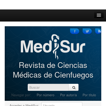
Inicio
Acerca de
Iniciar sesión
Registrarse
Buscar
Revista de Ciencias
Actual
Médicas de Cienfuegos
Archivos
C.Redacción
Navegar por:
Por número
Por autor/a
Por título
Enviar Artículos
Acceder a MediSur: