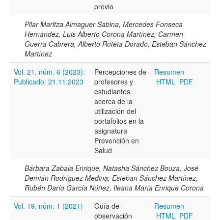
previo
Pilar Maritza Almaguer Sabina, Mercedes Fonseca
Hernández, Luis Alberto Corona Martínez, Carmen
Guerra Cabrera, Alberto Roteta Dorado, Esteban Sánchez
Martínez
Términos de indexación
Vol. 21, núm. 6 (2023):
Percepciones de
Resumen
Disciplinas
Publicado: 21.11.2023
profesores y
HTML
PDF
estudiantes
acerca de la
utilización del
Palabras clave
portafolios en la
asignatura
Prevención en
Tipo (método/enfoque)
Salud
Bárbara Zabala Enrique, Natasha Sánchez Bouza, José
Demián Rodríguez Medina, Esteban Sánchez Martínez,
Cobertura
Rubén Darío García Núñez, Ileana María Enrique Corona
Vol. 19, núm. 1 (2021)
Guía de
Resumen
observación
HTML
PDF