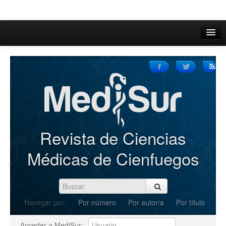
Inicio
Acerca de
Iniciar sesión
Registrarse
Buscar
Revista de Ciencias
Actual
Médicas de Cienfuegos
Archivos
C.Redacción
Navegar por:
Por número
Por autor/a
Por título
Enviar Artículos
Acceder a MediSur: