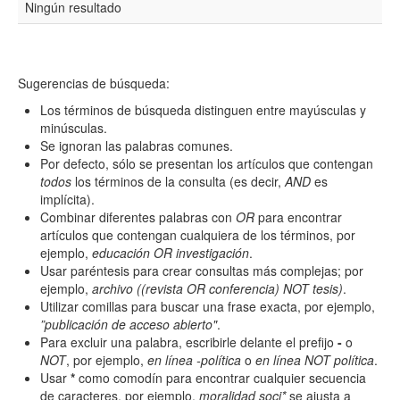
Ningún resultado
Resumen
Sugerencias de búsqueda:
Texto completo
Los términos de búsqueda distinguen entre mayúsculas y
minúsculas.
Se ignoran las palabras comunes.
Por defecto, sólo se presentan los artículos que contengan
Archivo(s) adicional(es)
todos
los términos de la consulta (es decir,
AND
es
implícita).
Combinar diferentes palabras con
OR
para encontrar
artículos que contengan cualquiera de los términos, por
Fecha
ejemplo,
educación OR investigación
.
De
Usar paréntesis para crear consultas más complejas; por
ejemplo,
archivo ((revista OR conferencia) NOT tesis)
.
Utilizar comillas para buscar una frase exacta, por ejemplo,
”publicación de acceso abierto"
.
Para excluir una palabra, escribirle delante el prefijo
-
o
NOT
, por ejemplo,
en línea -política
o
en línea NOT política
.
Usar
*
como comodín para encontrar cualquier secuencia
Hasta
de caracteres, por ejemplo,
moralidad soci*
se ajusta a