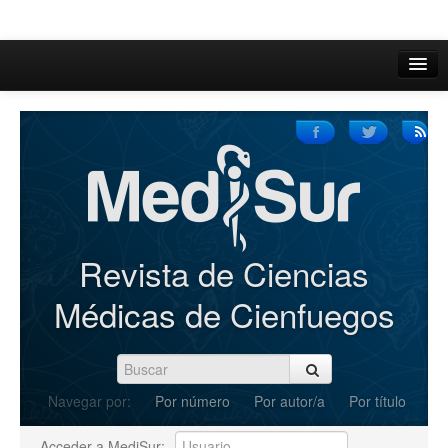
Inicio
Acerca de
Iniciar sesión
Registrarse
Buscar
Revista de Ciencias
Actual
Médicas de Cienfuegos
Archivos
C.Redacción
Navegar por:
Por número
Por autor/a
Por título
Enviar Artículos
Acceder a MediSur: