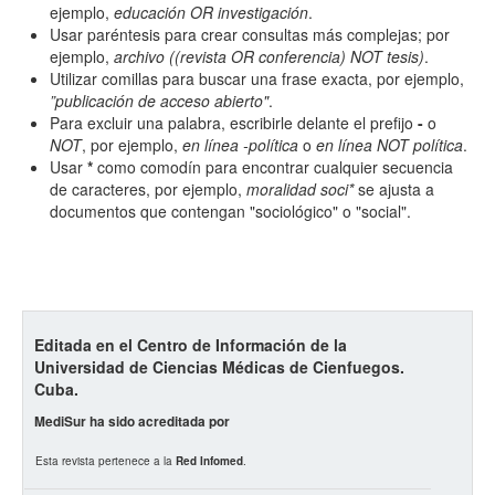
ejemplo,
educación OR investigación
.
Usar paréntesis para crear consultas más complejas; por
ejemplo,
archivo ((revista OR conferencia) NOT tesis)
.
Utilizar comillas para buscar una frase exacta, por ejemplo,
”publicación de acceso abierto"
.
Para excluir una palabra, escribirle delante el prefijo
-
o
Términos de indexación
NOT
, por ejemplo,
en línea -política
o
en línea NOT política
.
Usar
*
como comodín para encontrar cualquier secuencia
Disciplinas
de caracteres, por ejemplo,
moralidad soci*
se ajusta a
documentos que contengan "sociológico" o "social".
Palabras clave
Tipo (método/enfoque)
Editada en el Centro de Información de la
Universidad de Ciencias Médicas de Cienfuegos.
Cuba.
Cobertura
MediSur ha sido acreditada por
Esta revista pertenece a la
Red Infomed
.