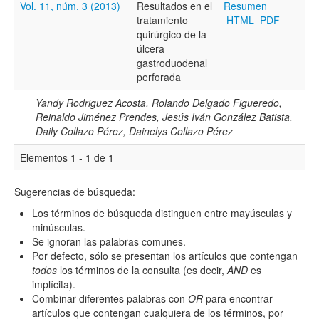
Vol. 11, núm. 3 (2013)
Resultados en el
Resumen
tratamiento
HTML
PDF
Resumen
quirúrgico de la
úlcera
gastroduodenal
perforada
Texto completo
Yandy Rodriguez Acosta, Rolando Delgado Figueredo,
Reinaldo Jiménez Prendes, Jesús Iván González Batista,
Daily Collazo Pérez, Dainelys Collazo Pérez
Archivo(s) adicional(es)
Elementos 1 - 1 de 1
Sugerencias de búsqueda:
Fecha
Los términos de búsqueda distinguen entre mayúsculas y
De
minúsculas.
Se ignoran las palabras comunes.
Por defecto, sólo se presentan los artículos que contengan
todos
los términos de la consulta (es decir,
AND
es
implícita).
Combinar diferentes palabras con
OR
para encontrar
Hasta
artículos que contengan cualquiera de los términos, por