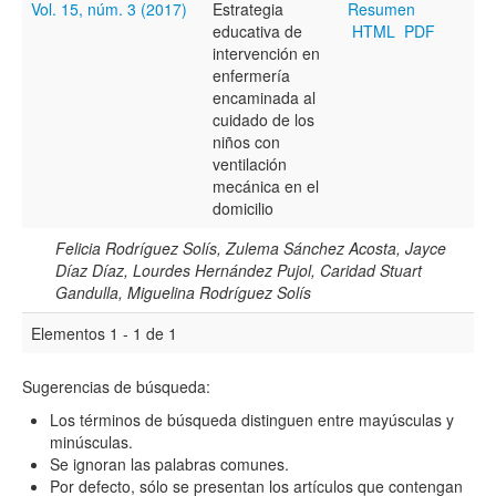
Vol. 15, núm. 3 (2017)
Estrategia
Resumen
educativa de
HTML
PDF
Resumen
intervención en
enfermería
encaminada al
cuidado de los
Texto completo
niños con
ventilación
mecánica en el
domicilio
Archivo(s) adicional(es)
Felicia Rodríguez Solís, Zulema Sánchez Acosta, Jayce
Díaz Díaz, Lourdes Hernández Pujol, Caridad Stuart
Gandulla, Miguelina Rodríguez Solís
Fecha
Elementos 1 - 1 de 1
De
Sugerencias de búsqueda:
Los términos de búsqueda distinguen entre mayúsculas y
minúsculas.
Se ignoran las palabras comunes.
Hasta
Por defecto, sólo se presentan los artículos que contengan