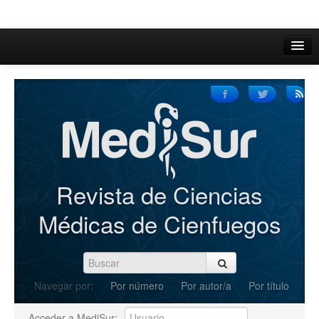
Inicio
Acerca de
Iniciar sesión
Registrarse
Buscar
Revista de Ciencias
Actual
Médicas de Cienfuegos
Archivos
C.Redacción
Navegar por:
Por número
Por autor/a
Por título
Enviar Artículos
Acceder a MediSur: