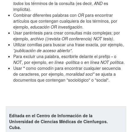
todos
los términos de la consulta (es decir,
AND
es
implícita).
Combinar diferentes palabras con
OR
para encontrar
artículos que contengan cualquiera de los términos, por
ejemplo,
educación OR investigación
.
Usar paréntesis para crear consultas más complejas; por
Términos de indexación
ejemplo,
archivo ((revista OR conferencia) NOT tesis)
.
Utilizar comillas para buscar una frase exacta, por ejemplo,
Disciplinas
”publicación de acceso abierto"
.
Para excluir una palabra, escribirle delante el prefijo
-
o
NOT
, por ejemplo,
en línea -política
o
en línea NOT política
.
Palabras clave
Usar
*
como comodín para encontrar cualquier secuencia
de caracteres, por ejemplo,
moralidad soci*
se ajusta a
documentos que contengan "sociológico" o "social".
Tipo (método/enfoque)
Cobertura
Editada en el Centro de Información de la
Universidad de Ciencias Médicas de Cienfuegos.
Cuba.