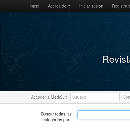
Inicio
Acerca de
Iniciar sesión
Registrar
Revist
Acceder a MediSur:
Buscar todas las
categorías para