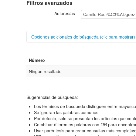
Filtros avanzados
Autores/as
Opciones adicionales de búsqueda (clic para mostrar)
Buscar categorías
Número
Título
Ningún resultado
Resumen
Texto completo
Sugerencias de búsqueda:
Los términos de búsqueda distinguen entre mayúscu
Archivo(s) adicional(es)
Se ignoran las palabras comunes.
Por defecto, sólo se presentan los artículos que co
Fecha
Combinar diferentes palabras con
OR
para encontrar
Usar paréntesis para crear consultas más complejas
De