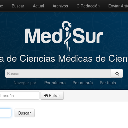
se
Buscar
Actual
Archivos
C.Redacción
Enviar Artí
a de Ciencias Médicas de Cie
Navegar por:
Por número
Por autor/a
Por título
Entrar