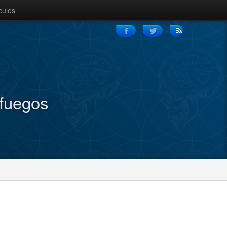
culos
nfuegos