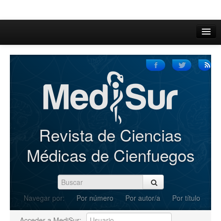
Inicio
Acerca de
Iniciar sesión
Registrarse
Buscar
Revista de Ciencias
Actual
Médicas de Cienfuegos
Archivos
C.Redacción
Navegar por:
Por número
Por autor/a
Por título
Enviar Artículos
Acceder a MediSur: