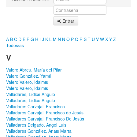
Entrar
A
B
C
D
E
F
G
H
I
J
K
L
M
N
Ñ
O
P
Q
R
S
T
U
V
W
X
Y
Z
Todos/as
V
Valero Abreu, María del Pilar
Valero González, Yamil
Valero Valero, Idalmis
Valero Valero, Idalmis
Valladares, Lídice Angulo
Valladares, Lídice Angulo
Valladares Carvajal, Francisco
Valladares Carvajal, Francisco de Jesús
Valladares Carvajal, Francisco De Jesús
Valladares Delgado, Angel Luis
Valladares González, Anais Marta