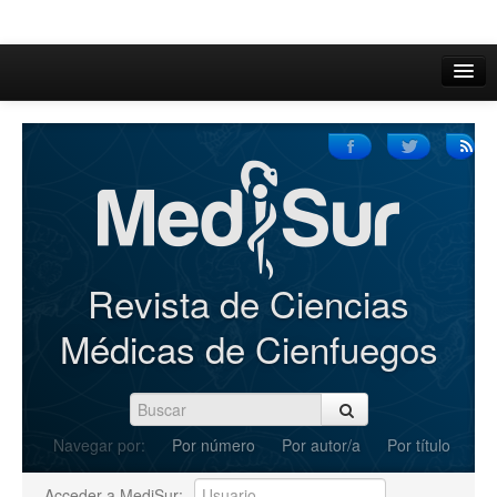
Inicio
Acerca de
Iniciar sesión
Registrarse
Buscar
Revista de Ciencias
Actual
Médicas de Cienfuegos
Archivos
C.Redacción
Navegar por:
Por número
Por autor/a
Por título
Enviar Artículos
Acceder a MediSur: