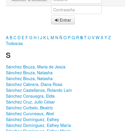
Entrar
A
B
C
D
E
F
G
H
I
J
K
L
M
N
Ñ
O
P
Q
R
S
T
U
V
W
X
Y
Z
Todos/as
S
Sánchez Bouza, Maria de Jesús
Sánchez Bouza, Natasha
Sánchez Bouza, Natasha
Sánchez Cabrera, Diana Rosa
Sánchez Castellanos, Rolando Laín
Sánchez Consuegra, Eldis
Sánchez Cruz, Julio César
Sánchez Curbelo, Beatriz
Sánchez Curuneaux, Abel
Sánchez Domínguez, Eslhey
Sánchez Domínguez, Eslhey María