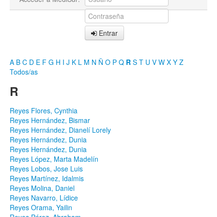
Entrar
A
B
C
D
E
F
G
H
I
J
K
L
M
N
Ñ
O
P
Q
R
S
T
U
V
W
X
Y
Z
Todos/as
R
Reyes Flores, Cynthia
Reyes Hernández, Bismar
Reyes Hernández, Dianelí Lorely
Reyes Hernández, Dunia
Reyes Hernández, Dunia
Reyes López, Marta Madelín
Reyes Lobos, Jose Luis
Reyes Martínez, Idalmis
Reyes Molina, Daniel
Reyes Navarro, Lídice
Reyes Orama, Yailin