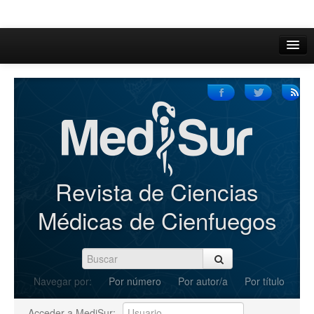
Inicio
Acerca de
Iniciar sesión
Registrarse
Buscar
Revista de Ciencias
Actual
Médicas de Cienfuegos
Archivos
C.Redacción
Navegar por:
Por número
Por autor/a
Por título
Enviar Artículos
Acceder a MediSur: