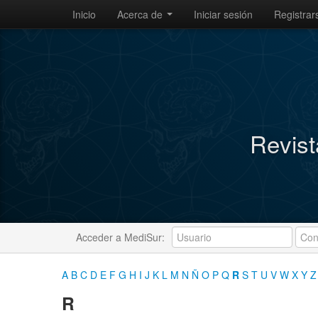
Inicio
Acerca de
Iniciar sesión
Registrar
Revist
Acceder a MediSur:
A
B
C
D
E
F
G
H
I
J
K
L
M
N
Ñ
O
P
Q
R
S
T
U
V
W
X
Y
Z
R