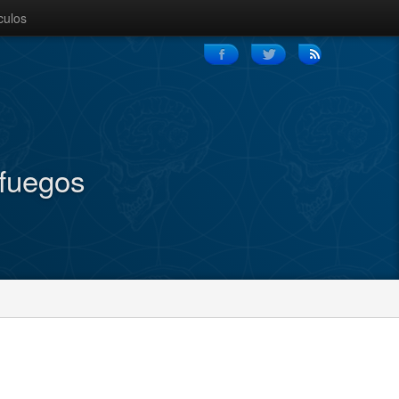
culos
nfuegos