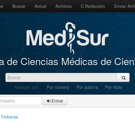
se
Buscar
Actual
Archivos
C.Redacción
Enviar Artí
a de Ciencias Médicas de Cie
Navegar por:
Por número
Por autor/a
Por título
Entrar
Todos/as