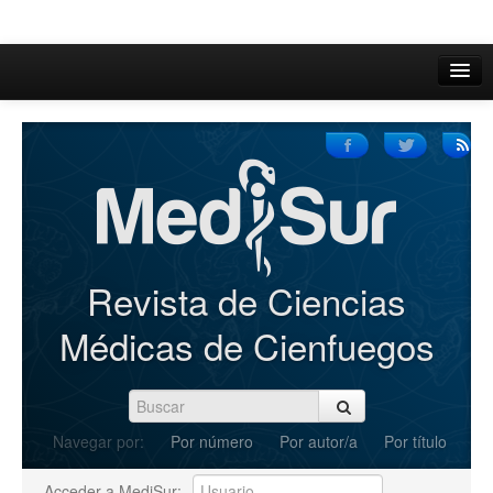
Inicio
Acerca de
Iniciar sesión
Registrarse
Buscar
Revista de Ciencias
Actual
Médicas de Cienfuegos
Archivos
C.Redacción
Navegar por:
Por número
Por autor/a
Por título
Enviar Artículos
Acceder a MediSur: