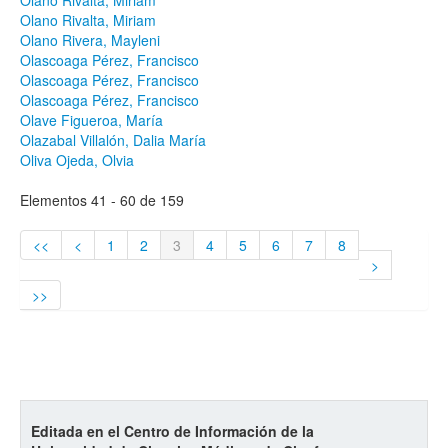
Olano Rivalta, Miriam
Olano Rivalta, Miriam
Olano Rivera, Mayleni
Olascoaga Pérez, Francisco
Olascoaga Pérez, Francisco
Olascoaga Pérez, Francisco
Olave Figueroa, María
Olazabal Villalón, Dalia María
Oliva Ojeda, Olvia
Elementos 41 - 60 de 159
<<
<
1
2
3
4
5
6
7
8
>
>>
Editada en el Centro de Información de la