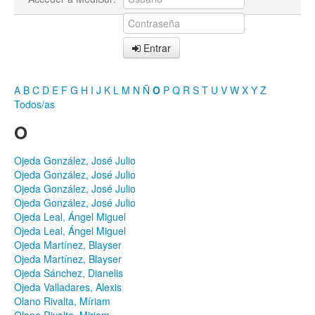
Entrar
A
B
C
D
E
F
G
H
I
J
K
L
M
N
Ñ
O
P
Q
R
S
T
U
V
W
X
Y
Z
Todos/as
O
Ojeda González, José Julio
Ojeda González, José Julio
Ojeda González, José Julio
Ojeda González, José Julio
Ojeda Leal, Ángel Miguel
Ojeda Leal, Ángel Miguel
Ojeda Martínez, Blayser
Ojeda Martínez, Blayser
Ojeda Sánchez, Dianelis
Ojeda Valladares, Alexis
Olano Rivalta, Míriam