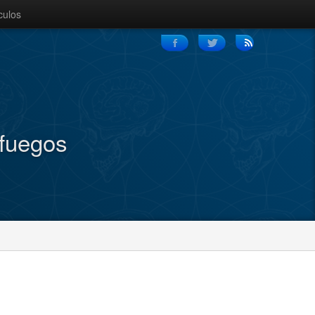
culos
nfuegos