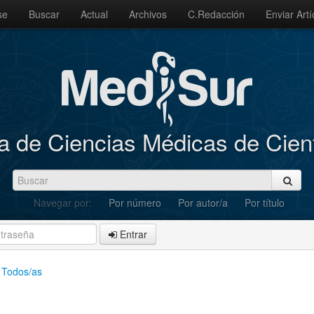
se
Buscar
Actual
Archivos
C.Redacción
Enviar Artí
a de Ciencias Médicas de Cie
Navegar por:
Por número
Por autor/a
Por título
Entrar
Todos/as