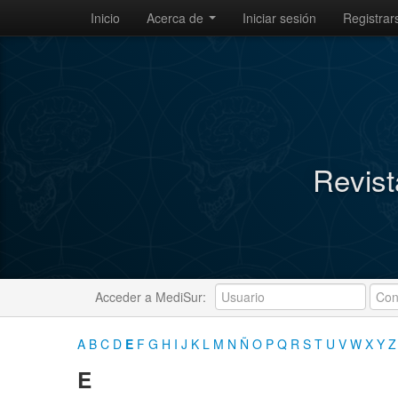
Inicio
Acerca de
Iniciar sesión
Registrar
Revist
Acceder a MediSur:
A
B
C
D
E
F
G
H
I
J
K
L
M
N
Ñ
O
P
Q
R
S
T
U
V
W
X
Y
Z
E