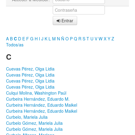
Entrar
A
B
C
D
E
F
G
H
I
J
K
L
M
N
Ñ
O
P
Q
R
S
T
U
V
W
X
Y
Z
Todos/as
C
Cuevas Pérez, Olga Lidia
Cuevas Pérez, Olga Lidia
Cuevas Pérez, Olga Lidia
Cuevas Pérez, Olga Lidia
Culqui Molina, Washington Paúl
Curbeira Hernández, Eduardo M.
Curbeira Hernández, Eduardo Maikel
Curbeira Hernández, Eduardo Maikel
Curbelo, Mariela Julia
Curbelo Gómez, Mariela Julia
Curbelo Gómez, Mariela Julia