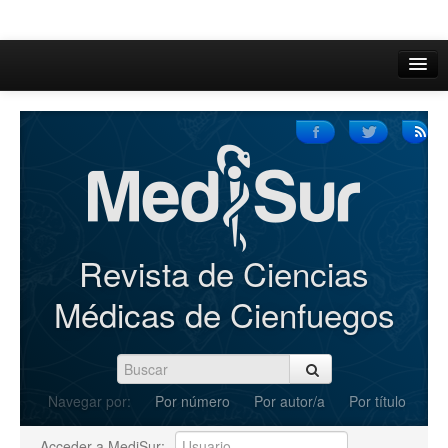
Inicio
Acerca de
Iniciar sesión
Registrarse
Buscar
Revista de Ciencias
Actual
Médicas de Cienfuegos
Archivos
C.Redacción
Navegar por:
Por número
Por autor/a
Por título
Enviar Artículos
Acceder a MediSur: