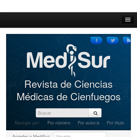
Inicio
Acerca de
Iniciar sesión
Registrarse
Buscar
Revista de Ciencias
Actual
Médicas de Cienfuegos
Archivos
C.Redacción
Navegar por:
Por número
Por autor/a
Por título
Enviar Artículos
Acceder a MediSur: