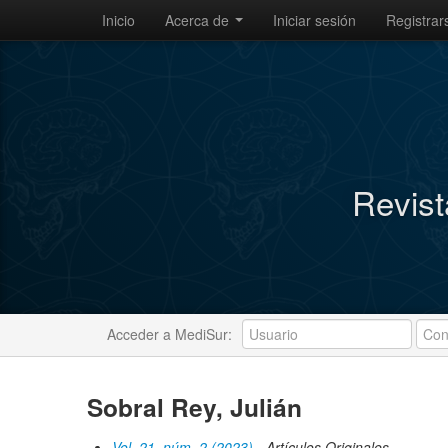
Inicio
Acerca de
Iniciar sesión
Registrar
Revist
Acceder a MediSur:
Sobral Rey, Julián
Vol. 21, núm. 2 (2023)
- Artículos Originales