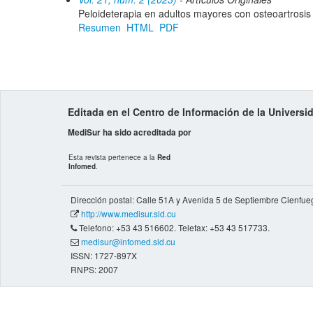
Peloideterapia en adultos mayores con osteoartrosis
Resumen
HTML
PDF
Editada en el Centro de Información de la Univers
MediSur ha sido acreditada por
Esta revista pertenece a la
Red
Infomed
.
Dirección postal: Calle 51A y Avenida 5 de Septiembre Cienfue
http://www.medisur.sld.cu
Telefono: +53 43 516602. Telefax: +53 43 517733.
medisur@infomed.sld.cu
ISSN: 1727-897X
RNPS: 2007