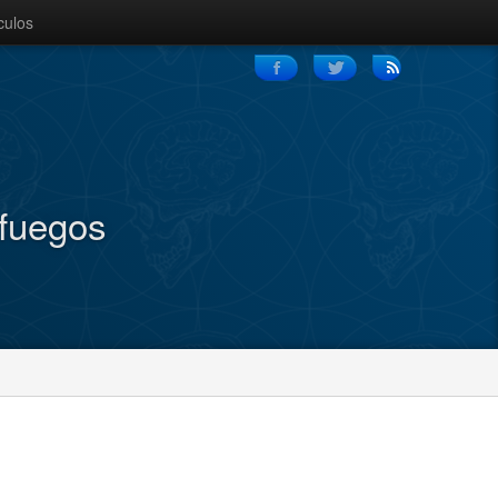
culos
nfuegos