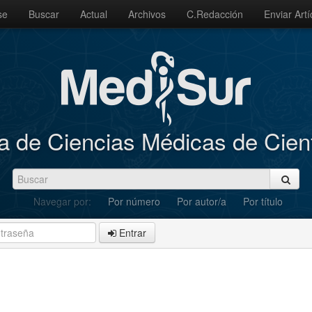
se
Buscar
Actual
Archivos
C.Redacción
Enviar Artí
a de Ciencias Médicas de Cie
Navegar por:
Por número
Por autor/a
Por título
Entrar