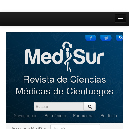
Inicio
Acerca de
Iniciar sesión
Registrarse
Buscar
Revista de Ciencias
Actual
Médicas de Cienfuegos
Archivos
C.Redacción
Navegar por:
Por número
Por autor/a
Por título
Enviar Artículos
Acceder a MediSur: