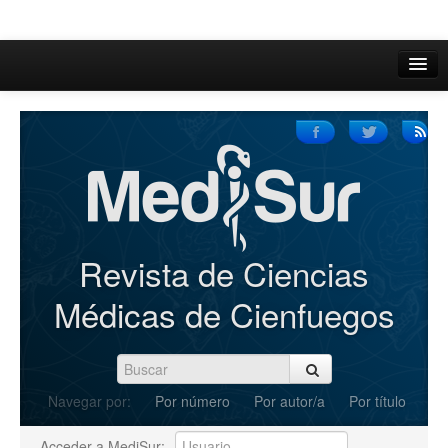
Inicio
Acerca de
Iniciar sesión
Registrarse
Buscar
Revista de Ciencias
Actual
Médicas de Cienfuegos
Archivos
C.Redacción
Navegar por:
Por número
Por autor/a
Por título
Enviar Artículos
Acceder a MediSur: