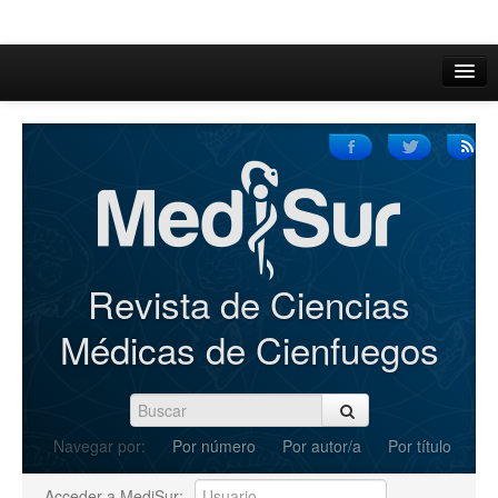
Inicio
Acerca de
Iniciar sesión
Registrarse
Buscar
Revista de Ciencias
Actual
Médicas de Cienfuegos
Archivos
C.Redacción
Navegar por:
Por número
Por autor/a
Por título
Enviar Artículos
Acceder a MediSur: