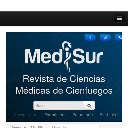
Inicio
Acerca de
Iniciar sesión
Registrarse
Buscar
Revista de Ciencias
Actual
Médicas de Cienfuegos
Archivos
C.Redacción
Navegar por:
Por número
Por autor/a
Por título
Enviar Artículos
Acceder a MediSur: