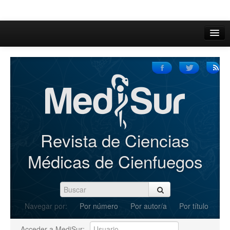
Inicio
Acerca de
Iniciar sesión
Registrarse
Buscar
Revista de Ciencias
Actual
Médicas de Cienfuegos
Archivos
C.Redacción
Navegar por:
Por número
Por autor/a
Por título
Enviar Artículos
Acceder a MediSur: