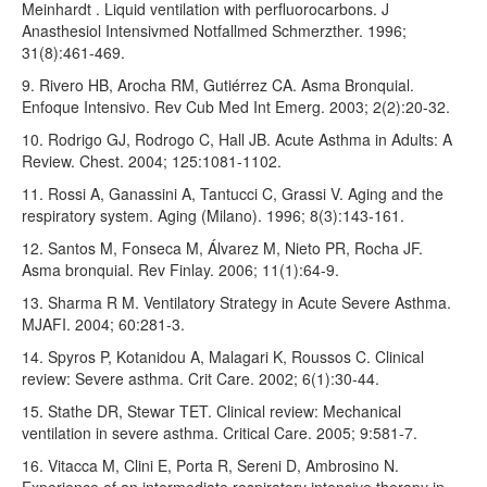
Meinhardt . Liquid ventilation with perfluorocarbons. J
Anasthesiol Intensivmed Notfallmed Schmerzther. 1996;
31(8):461-469.
9. Rivero HB, Arocha RM, Gutiérrez CA. Asma Bronquial.
Enfoque Intensivo. Rev Cub Med Int Emerg. 2003; 2(2):20-32.
10. Rodrigo GJ, Rodrogo C, Hall JB. Acute Asthma in Adults: A
Review. Chest. 2004; 125:1081-1102.
11. Rossi A, Ganassini A, Tantucci C, Grassi V. Aging and the
respiratory system. Aging (Milano). 1996; 8(3):143-161.
12. Santos M, Fonseca M, Álvarez M, Nieto PR, Rocha JF.
Asma bronquial. Rev Finlay. 2006; 11(1):64-9.
13. Sharma R M. Ventilatory Strategy in Acute Severe Asthma.
MJAFI. 2004; 60:281-3.
14. Spyros P, Kotanidou A, Malagari K, Roussos C. Clinical
review: Severe asthma. Crit Care. 2002; 6(1):30-44.
15. Stathe DR, Stewar TET. Clinical review: Mechanical
ventilation in severe asthma. Critical Care. 2005; 9:581-7.
16. Vitacca M, Clini E, Porta R, Sereni D, Ambrosino N.