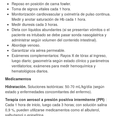
Reposo en posición de cama fowler.
Toma de signos vitales cada 1 hora.
Monitorización cardiovascular y oximetría de pulso continua.
Medir y anotar saturación de Hb cada 1 hora.
Medir diuresis cada 3 horas.
Dieta con líquidos abundantes (si se presentan vómitos o el
paciente es intubado se debe pasar sonda nasogástrica y
administrar según volumen del contenido intestinal).
Abordaje venoso.
Garantizar vía aérea permeable.
Exámenes complementarios: Rayos X de tórax al ingreso,
luego diario; gasometría según estado clínico y parámetros
ventilatorios; exámenes para medir hemoquímica y
hematológicos diarios.
Medicamentos
Hidratación.
Soluciones isotónicas: 50-70 mL/kg/día (según
estado y enfermedades concomitantes del enfermo).
Terapia con aerosol a presión positiva intermitente (PPI)
:
Cada 1 hora de inicio, luego cada 3 horas; con solución salina
0,9 %, pueden utilizarse medicamentos como el albuterol,
salbutamol o epinefrina.