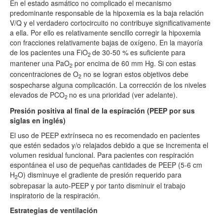
En el estado asmático no complicado el mecanismo
predominante responsable de la hipoxemia es la baja relación
V/Q y el verdadero cortocircuito no contribuye significativamente
a ella. Por ello es relativamente sencillo corregir la hipoxemia
con fracciones relativamente bajas de oxígeno. En la mayoría
de los pacientes una FiO
de 30-50 % es suficiente para
2
mantener una PaO
por encima de 60 mm Hg. Si con estas
2
concentraciones de O
no se logran estos objetivos debe
2
sospecharse alguna complicación. La corrección de los niveles
elevados de PCO
no es una prioridad (ver adelante).
2
Presión positiva al final de la espiración (PEEP por sus
siglas en inglés)
El uso de PEEP extrínseca no es recomendado en pacientes
que estén sedados y/o relajados debido a que se incrementa el
volumen residual funcional. Para pacientes con respiración
espontánea el uso de pequeñas cantidades de PEEP (5-6 cm
H
O) disminuye el gradiente de presión requerido para
2
sobrepasar la auto-PEEP y por tanto disminuir el trabajo
inspiratorio de la respiración.
Estrategias de ventilación