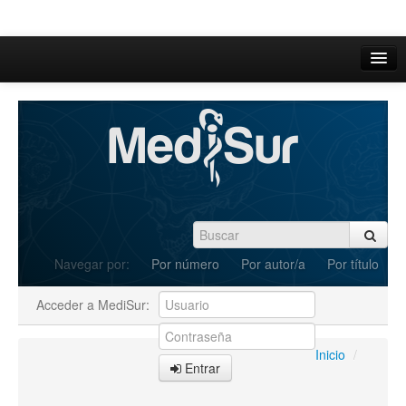
Inicio
Acerca de
Iniciar sesión
Registrarse
Buscar
Navegar por:
Por número
Por autor/a
Por título
Actual
Acceder a MediSur:
Archivos
C.Redacción
Inicio
/
Entrar
Enviar Artículos