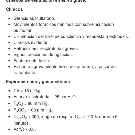
Criterios de ventilación en el AB grave:
Clínicos
Silencio auscultatorio.
Movimientos torácicos mínimos con sobreinsuflación
pulmonar.
Disminución del nivel de conciencia y respuesta a estímulos.
Cianosis evidente.
Retracciones respiratorias graves.
Signos crecientes de agitación.
Agotamiento físico.
Evidente agravamiento físico del enfermo, a pesar del
tratamiento.
Espirométricos y gasométricos
CV < 15 ml/kg.
Fuerza inspiratoria: - 25 cm H
O.
2
P
O
< 60 mm Hg.
a
2
P
CO
> 60 mm Hg.
a
2
D
O
> 350, luego de respirar O
al 100 % durante 5
A-a
2
2
minutos.
Vd/Vt > 0,6.