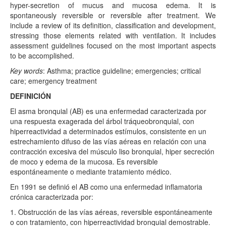
hyper-secretion of mucus and mucosa edema. It is
spontaneously reversible or reversible after treatment. We
include a review of its definition, classification and development,
stressing those elements related with ventilation. It includes
assessment guidelines focused on the most important aspects
to be accomplished.
Key words
: Asthma; practice guideline; emergencies; critical
care; emergency treatment
DEFINICIÓN
El asma bronquial (AB) es una enfermedad caracterizada por
una respuesta exagerada del árbol tráqueobronquial, con
hiperreactividad a determinados estímulos, consistente en un
estrechamiento difuso de las vías aéreas en relación con una
contracción excesiva del músculo liso bronquial, hiper secreción
de moco y edema de la mucosa. Es reversible
espontáneamente o mediante tratamiento médico.
En 1991 se definió el AB como una enfermedad inflamatoria
crónica caracterizada por:
1. Obstrucción de las vías aéreas, reversible espontáneamente
o con tratamiento, con hiperreactividad bronquial demostrable.