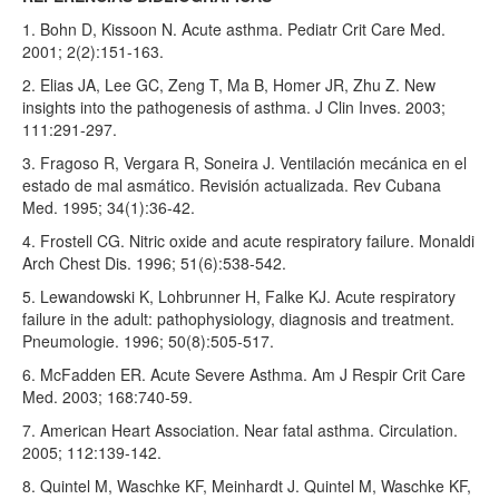
1. Bohn D, Kissoon N. Acute asthma. Pediatr Crit Care Med.
2001; 2(2):151-163.
2. Elias JA, Lee GC, Zeng T, Ma B, Homer JR, Zhu Z. New
insights into the pathogenesis of asthma. J Clin Inves. 2003;
111:291-297.
3. Fragoso R, Vergara R, Soneira J. Ventilación mecánica en el
estado de mal asmático. Revisión actualizada. Rev Cubana
Med. 1995; 34(1):36-42.
4. Frostell CG. Nitric oxide and acute respiratory failure. Monaldi
Arch Chest Dis. 1996; 51(6):538-542.
5. Lewandowski K, Lohbrunner H, Falke KJ. Acute respiratory
failure in the adult: pathophysiology, diagnosis and treatment.
Pneumologie. 1996; 50(8):505-517.
6. McFadden ER. Acute Severe Asthma. Am J Respir Crit Care
Med. 2003; 168:740-59.
7. American Heart Association. Near fatal asthma. Circulation.
2005; 112:139-142.
8. Quintel M, Waschke KF, Meinhardt J. Quintel M, Waschke KF,