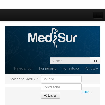
Inicio
Acerca de
Iniciar sesión
Registrarse
Buscar
Navegar por:
Por número
Por autor/a
Por título
Actual
Acceder a MediSur:
Archivos
C.Redacción
Inicio
/
Entrar
Enviar Artículos